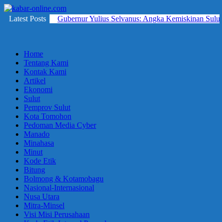
Skip
to
Latest Posts
Gubernur Yulius Selvanus: Angka Kemiskinan Sulut
kabar-
terpercaya
content
online.com
dalam
mengabarkan
Home
Tentang Kami
Kontak Kami
Artikel
Ekonomi
Sulut
Pemprov Sulut
Kota Tomohon
Pedoman Media Cyber
Manado
Minahasa
Minut
Kode Etik
Bitung
Bolmong & Kotamobagu
Nasional-Internasional
Nusa Utara
Mitra-Minsel
Visi Misi Perusahaan