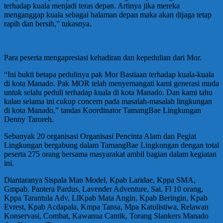
terhadap kuala menjadi teras depan. Artinya jika mereka
menganggap kuala sebagai halaman depan maka akan dijaga tetap
rapih dan bersih,” tukasnya.
Para peserta mengapresiasi kehadiran dan kepedulian dari Mor.
“Ini bukti betapa pedulinya pak Mor Bastiaan terhadap kuala-kuala
di kota Manado. Pak MOR telah menyemangati kami generasi muda
untuk selalu peduli terhadap kuala di kota Manado. Dan kami tahu
kalau selama ini cukup concern pada masalah-masalah lingkungan
di kota Manado,” tandas Koordinator TamangBae Lingkungan
Denny Taroreh.
Sebanyak 20 organisasi Organisasi Pencinta Alam dan Pegiat
Lingkungan bergabung dalam TamangBae Lingkungan dengan total
peserta 275 orang bersama masyarakat ambil bagian dalam kegiatan
ini.
Diantaranya Sispala Man Model, Kpab Laridae, Kppa SMA,
Gmpab, Pantera Pardus, Lavender Adventure, Sai, Fl 10 orang,
Kppa Tarantula Adv, LlKpab Mata Angin, Kpab Beringin, Kpab
Evrest, Kpab Acdapala, Kmpa Tansa, Mpa Katulistiwa, Relawan
Konservasi, Combat, Kawanua Cantik, Torang Slankers Manado