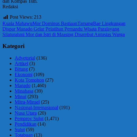
dan Kompas Tsm.
Redaksi
Post Views:
213
Kuala Mahawu
Mor Dominus Bastiaan
TamangBae Lingkungan
Navigasi
Previous
Dispar Manado Gelar Pelatihan Pemandu Wisata Paralayang
Post:
Next
Silaturahmi Mor dan Istri di Maasing Disambut Antusias Warga
pos
Post:
Kategori
Advetorial
(136)
Artikel
(3)
Bitung
(7)
Ekonomi
(109)
Kota Tomohon
(27)
Manado
(1,460)
Minahasa
(39)
Minut
(293)
Mitra-Minsel
(25)
Nasional-Internasional
(191)
Nusa Utara
(20)
Pemprov Sulut
(1,471)
Pendidikan
(14)
Sulut
(59)
Totabuan
(13)