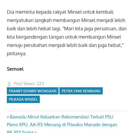
Dia meminta kepada rakyat Minsel untuk kembali
menyatukan langkah membangun Minsel menjadi lebih
baik dan lebih hebat lagi, “Mari kita jaga persatuan, dan
kita bergandengan tangan untuk membangun Minsel
menuju perubahan menjadi lebih baik dan juga hebat,”
pintanya.
Semuel
Post Views:
223
FRANKY DONNY WONGKAR
PETRA YANI REMBANG
PILKADA MINSEL
Previous
Bawaslu Minut Keluarkan Rekomendasi Terkait PSU
Navigasi
Next
Post:
Pleno KPU, AA-RS Menang di Pilwako Manado dengan
pos
Post:
88.303 Suara