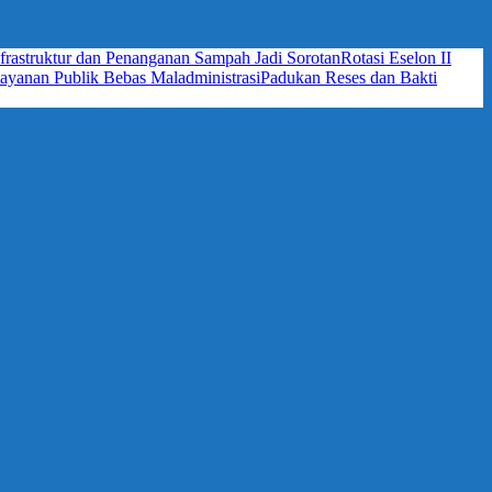
frastruktur dan Penanganan Sampah Jadi Sorotan
Rotasi Eselon II
yanan Publik Bebas Maladministrasi
Padukan Reses dan Bakti