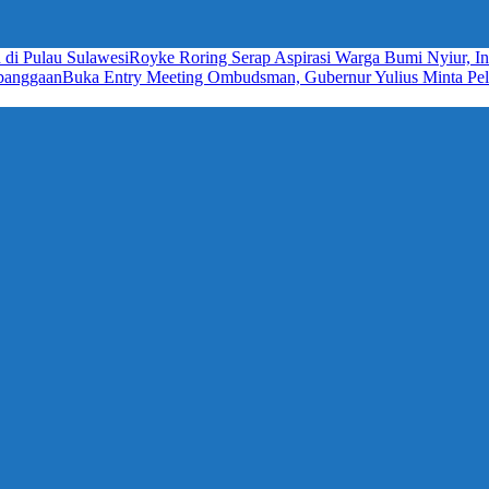
 di Pulau Sulawesi
Royke Roring Serap Aspirasi Warga Bumi Nyiur, In
ebanggaan
Buka Entry Meeting Ombudsman, Gubernur Yulius Minta Pela