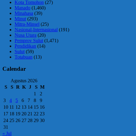
Kota Tomohon
(27)
Manado
(1,460)
Minahasa
(39)
Minut
(293)
Mitra-Minsel
(25)
Nasional-Internasional
(191)
Nusa Utara
(20)
Pemprov Sulut
(1,471)
Pendidikan
(14)
Sulut
(59)
Totabuan
(13)
Calendar
Agustus 2026
S
S
R
K
J
S
M
1
2
3
4
5
6
7
8
9
10
11
12
13
14
15
16
17
18
19
20
21
22
23
24
25
26
27
28
29
30
31
« Jul