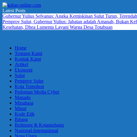
Skip
to
Latest Posts
kabar-
terpercaya
content
Gubernur Yulius Selvanus: Angka Kemiskinan Sulut Turun, Terendah
online.com
dalam
Pemprov Sulut, Gubernur Yulius: Jabatan adalah Amanah, Bukan K
mengabarkan
Kesehatan, Dhea Lumenta Layani Warga Desa Totabuan
Home
Tentang Kami
Kontak Kami
Artikel
Ekonomi
Sulut
Pemprov Sulut
Kota Tomohon
Pedoman Media Cyber
Manado
Minahasa
Minut
Kode Etik
Bitung
Bolmong & Kotamobagu
Nasional-Internasional
Nusa Utara