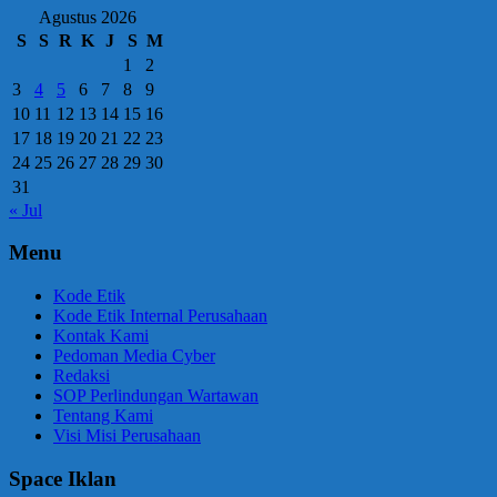
Agustus 2026
S
S
R
K
J
S
M
1
2
3
4
5
6
7
8
9
10
11
12
13
14
15
16
17
18
19
20
21
22
23
24
25
26
27
28
29
30
31
« Jul
Menu
Kode Etik
Kode Etik Internal Perusahaan
Kontak Kami
Pedoman Media Cyber
Redaksi
SOP Perlindungan Wartawan
Tentang Kami
Visi Misi Perusahaan
Space Iklan