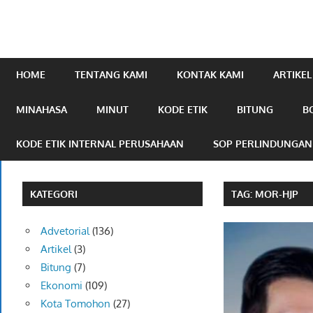
mengabarkan
online.com
HOME
TENTANG KAMI
KONTAK KAMI
ARTIKEL
MINAHASA
MINUT
KODE ETIK
BITUNG
B
KODE ETIK INTERNAL PERUSAHAAN
SOP PERLINDUNGA
KATEGORI
TAG:
MOR-HJP
Advetorial
(136)
Artikel
(3)
Bitung
(7)
Ekonomi
(109)
Kota Tomohon
(27)