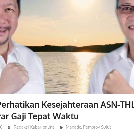
Perhatikan Kesejahteraan ASN-TH
ar Gaji Tepat Waktu
20
Redaksi Kabar-online
Manado
,
Pemprov Sulut