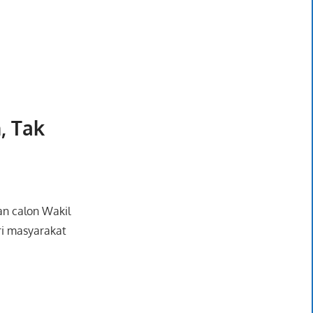
, Tak
an calon Wakil
ri masyarakat