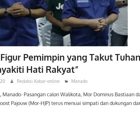
 Figur Pemimpin yang Takut Tuhan
akiti Hati Rakyat”
020
Redaksi Kabar-online
Manado
, Manado- Pasangan calon Walikota, Mor Dominus Bastiaan d
Joost Pajouw (Mor-HJP) terus menuai simpati dan dukungan da