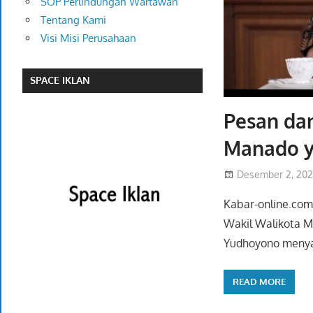
SOP Perlindungan Wartawan
Tentang Kami
Visi Misi Perusahaan
SPACE IKLAN
Pesan da
Manado y
Desember 2, 20
Kabar-online.com
Wakil Walikota M
Yudhoyono menya
READ MORE