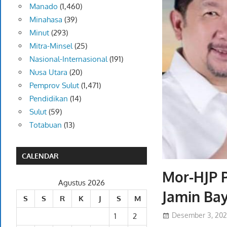
Manado
(1,460)
Minahasa
(39)
Minut
(293)
Mitra-Minsel
(25)
Nasional-Internasional
(191)
Nusa Utara
(20)
Pemprov Sulut
(1,471)
Pendidikan
(14)
Sulut
(59)
Totabuan
(13)
CALENDAR
Mor-HJP 
Agustus 2026
Jamin Bay
S
S
R
K
J
S
M
Desember 3, 20
1
2