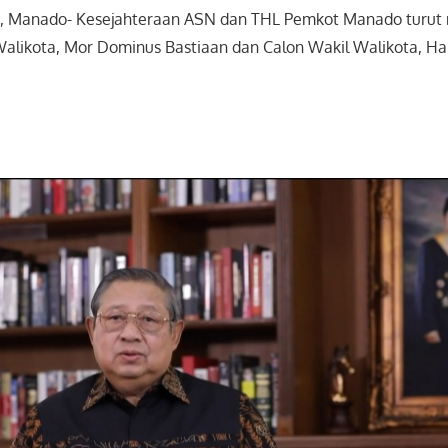
, Manado- Kesejahteraan ASN dan THL Pemkot Manado turut 
Walikota, Mor Dominus Bastiaan dan Calon Wakil Walikota, Ha