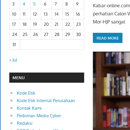
3
4
5
6
7
8
9
Kabar-online.com
perhatian Calon 
10
11
12
13
14
15
16
Mor-HJP sangat
17
18
19
20
21
22
23
24
25
26
27
28
29
30
READ MORE
31
« Jul
MENU
Kode Etik
Kode Etik Internal Perusahaan
Kontak Kami
Pedoman Media Cyber
Redaksi