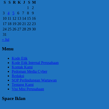
S
S
R
K
J
S
M
1
2
3
4
5
6
7
8
9
10
11
12
13
14
15
16
17
18
19
20
21
22
23
24
25
26
27
28
29
30
31
« Jul
Menu
Kode Etik
Kode Etik Internal Perusahaan
Kontak Kami
Pedoman Media Cyber
Redaksi
SOP Perlindungan Wartawan
Tentang Kami
Visi Misi Perusahaan
Space Iklan