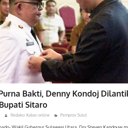
Purna Bakti, Denny Kondoj Dilanti
Bupati Sitaro
Redaksi Kabar-online
Pemprov Sulut
nado- Wakil Gubernur Sulawesi Utara, Drs Steven Kandouw me