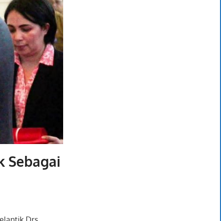
k Sebagai
lantik Drs