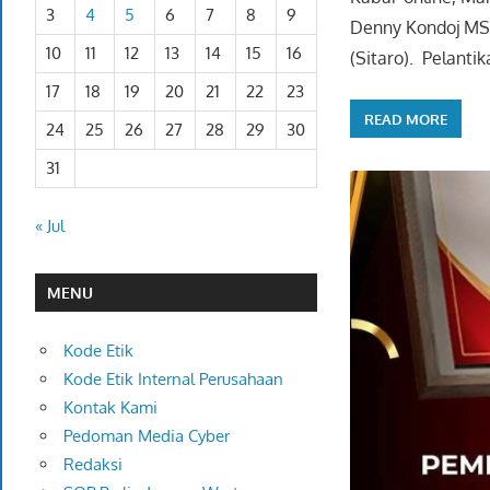
3
4
5
6
7
8
9
Denny Kondoj MSi
10
11
12
13
14
15
16
(Sitaro). Pelantik
17
18
19
20
21
22
23
READ MORE
24
25
26
27
28
29
30
31
« Jul
MENU
Kode Etik
Kode Etik Internal Perusahaan
Kontak Kami
Pedoman Media Cyber
Redaksi