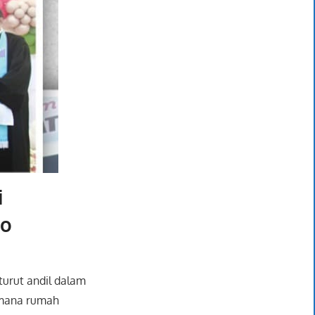
i
no
urut andil dalam
imana rumah