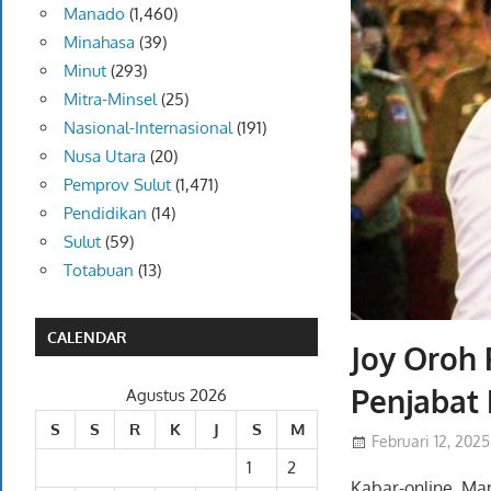
Manado
(1,460)
Minahasa
(39)
Minut
(293)
Mitra-Minsel
(25)
Nasional-Internasional
(191)
Nusa Utara
(20)
Pemprov Sulut
(1,471)
Pendidikan
(14)
Sulut
(59)
Totabuan
(13)
CALENDAR
Joy Oroh 
Penjabat 
Agustus 2026
S
S
R
K
J
S
M
Februari 12, 2025
1
2
Kabar-online, Ma