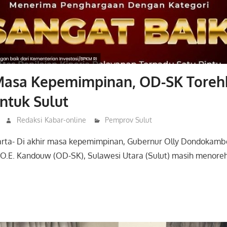
 Masa Kepemimpinan, OD-SK Tore
untuk Sulut
Redaksi Kabar-online
Pemprov Sulut
karta- Di akhir masa kepemimpinan, Gubernur Olly Dondokamb
O.E. Kandouw (OD-SK), Sulawesi Utara (Sulut) masih menorehk