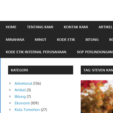
mengabarkan
online.com
HOME
TENTANG KAMI
KONTAK KAMI
ARTIKEL
MINAHASA
MINUT
KODE ETIK
BITUNG
B
KODE ETIK INTERNAL PERUSAHAAN
SOP PERLINDUNGA
KATEGORI
TAG:
STEVEN K
Advetorial
(136)
Artikel
(3)
Bitung
(7)
Ekonomi
(109)
Kota Tomohon
(27)