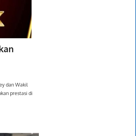
hkan
ey dan Wakil
an prestasi di