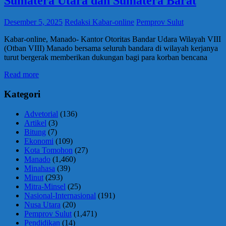
Sumatera Utara dan Sumatera Barat
Desember 5, 2025
Redaksi Kabar-online
Pemprov Sulut
Kabar-online, Manado- Kantor Otoritas Bandar Udara Wilayah VIII
(Otban VIII) Manado bersama seluruh bandara di wilayah kerjanya
turut bergerak memberikan dukungan bagi para korban bencana
Read more
Kategori
Advetorial
(136)
Artikel
(3)
Bitung
(7)
Ekonomi
(109)
Kota Tomohon
(27)
Manado
(1,460)
Minahasa
(39)
Minut
(293)
Mitra-Minsel
(25)
Nasional-Internasional
(191)
Nusa Utara
(20)
Pemprov Sulut
(1,471)
Pendidikan
(14)