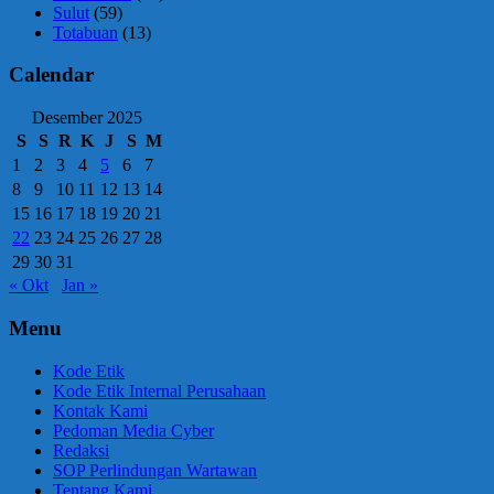
Sulut
(59)
Totabuan
(13)
Calendar
Desember 2025
S
S
R
K
J
S
M
1
2
3
4
5
6
7
8
9
10
11
12
13
14
15
16
17
18
19
20
21
22
23
24
25
26
27
28
29
30
31
« Okt
Jan »
Menu
Kode Etik
Kode Etik Internal Perusahaan
Kontak Kami
Pedoman Media Cyber
Redaksi
SOP Perlindungan Wartawan
Tentang Kami