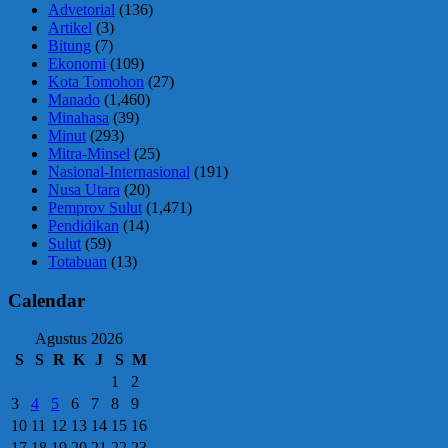
Advetorial
(136)
Artikel
(3)
Bitung
(7)
Ekonomi
(109)
Kota Tomohon
(27)
Manado
(1,460)
Minahasa
(39)
Minut
(293)
Mitra-Minsel
(25)
Nasional-Internasional
(191)
Nusa Utara
(20)
Pemprov Sulut
(1,471)
Pendidikan
(14)
Sulut
(59)
Totabuan
(13)
Calendar
Agustus 2026
S
S
R
K
J
S
M
1
2
3
4
5
6
7
8
9
10
11
12
13
14
15
16
17
18
19
20
21
22
23