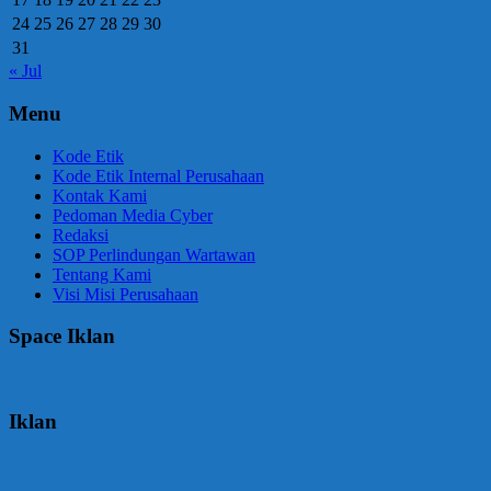
24
25
26
27
28
29
30
31
« Jul
Menu
Kode Etik
Kode Etik Internal Perusahaan
Kontak Kami
Pedoman Media Cyber
Redaksi
SOP Perlindungan Wartawan
Tentang Kami
Visi Misi Perusahaan
Space Iklan
Iklan