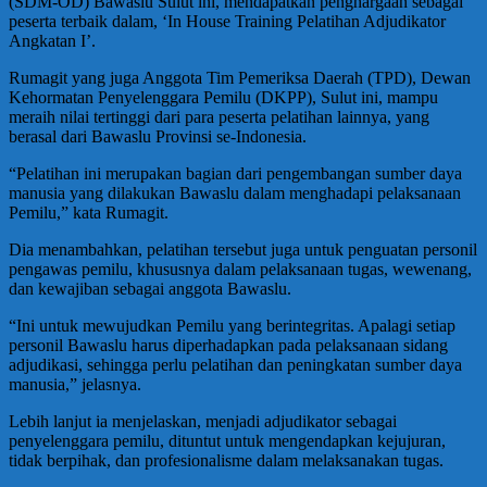
(SDM-OD) Bawaslu Sulut ini, mendapatkan penghargaan sebagai
peserta terbaik dalam, ‘In House Training Pelatihan Adjudikator
Angkatan I’.
Rumagit yang juga Anggota Tim Pemeriksa Daerah (TPD), Dewan
Kehormatan Penyelenggara Pemilu (DKPP), Sulut ini, mampu
meraih nilai tertinggi dari para peserta pelatihan lainnya, yang
berasal dari Bawaslu Provinsi se-Indonesia.
“Pelatihan ini merupakan bagian dari pengembangan sumber daya
manusia yang dilakukan Bawaslu dalam menghadapi pelaksanaan
Pemilu,” kata Rumagit.
Dia menambahkan, pelatihan tersebut juga untuk penguatan personil
pengawas pemilu, khususnya dalam pelaksanaan tugas, wewenang,
dan kewajiban sebagai anggota Bawaslu.
“Ini untuk mewujudkan Pemilu yang berintegritas. Apalagi setiap
personil Bawaslu harus diperhadapkan pada pelaksanaan sidang
adjudikasi, sehingga perlu pelatihan dan peningkatan sumber daya
manusia,” jelasnya.
Lebih lanjut ia menjelaskan, menjadi adjudikator sebagai
penyelenggara pemilu, dituntut untuk mengendapkan kejujuran,
tidak berpihak, dan profesionalisme dalam melaksanakan tugas.