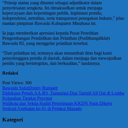
“Prinsip utama yang dituntut sebagai adjudikator dalam
penyelesaian sengketa. Ini dimaksudkan untuk menjaga
kepercayaan dan kepentingan publik, legitimasi pemilu,
independensi, netralitas, serta transparansi penegakan hukum,” jelas
mantan pimpinan Bawaslu Kabupaten Minahasa ini.
Ia juga memberikan apresiasi kepada Pusat Penelitian
Pengembangan Pendidikan dan Pelatihan (Puslitbangdiklat)
Bawaslu RI, yang menggelar pelatihan tersebut.
“Dari pelatihan ini, tentunya akan menambah ilmu bagi kami
penyelenggara pemilu di daerah, dalam menjaga dan mewujudkan
pemilu yang berintegritas, dan berkualitas,” tandasnya.
Redaksi
Post Views:
306
Bawaslu Sulut
Donny Rumagit
Navigasi
Previous
Didukung Penuh AA-RS, Tumumpa Dua Tampil All Out di Lomba
Post:
Kelurahan Tingkat Provinsi
pos
Next
Walikota dan Sekda Hadiri Penerimaan KKDN Pasis Dikreg
Post:
Seskoal Angkatan ke-61 di Pemkot Manado
Kategori