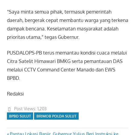
“Saya minta semua pihak, termasuk pemerintah
daerah, bergerak cepat membantu warga yang terkena
dampak bencana. Keselamatan masyarakat adalah
prioritas utama,” tegas Gubernur.
PUSDALOPS-PB terus memantau kondisi cuaca melalui
Citra Satelit Himawari BMKG serta pemantauan DAS
melalui CCTV Command Center Manado dan EWS
BPBD.
Redaksi
Post Views:
1,203
BPBD SULUT
BRIMOB POLDA SULUT
Previous
Pantau Lokasi Banjir, Gubernur Yulius Beri Instruksi ke