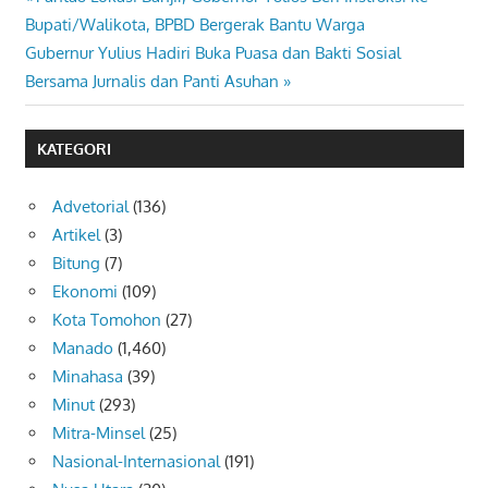
Navigasi
Post:
Bupati/Walikota, BPBD Bergerak Bantu Warga
pos
Next
Gubernur Yulius Hadiri Buka Puasa dan Bakti Sosial
Post:
Bersama Jurnalis dan Panti Asuhan
KATEGORI
Advetorial
(136)
Artikel
(3)
Bitung
(7)
Ekonomi
(109)
Kota Tomohon
(27)
Manado
(1,460)
Minahasa
(39)
Minut
(293)
Mitra-Minsel
(25)
Nasional-Internasional
(191)