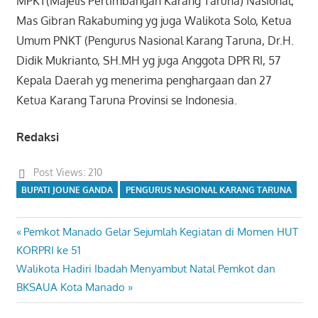
MPKT(Majelis Pertimbangan Karang Taruna) Nasional,
Mas Gibran Rakabuming yg juga Walikota Solo, Ketua
Umum PNKT (Pengurus Nasional Karang Taruna, Dr.H.
Didik Mukrianto, SH.MH yg juga Anggota DPR RI, 57
Kepala Daerah yg menerima penghargaan dan 27
Ketua Karang Taruna Provinsi se Indonesia.
Redaksi
Post Views:
210
BUPATI JOUNE GANDA
PENGURUS NASIONAL KARANG TARUNA
Previous
Pemkot Manado Gelar Sejumlah Kegiatan di Momen HUT
Navigasi
Post:
KORPRI ke 51
pos
Next
Walikota Hadiri Ibadah Menyambut Natal Pemkot dan
Post:
BKSAUA Kota Manado