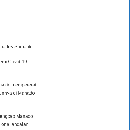
harles Sumanti.
demi Covid-19
emakin mempererat
ainnya di Manado
F Pengcab Manado
sional andalan