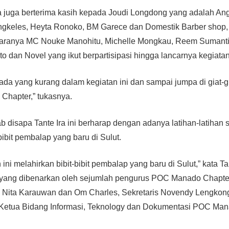
wa juga berterima kasih kepada Joudi Longdong yang adalah 
gkeles, Heyta Ronoko, BM Garece dan Domestik Barber shop, 
aranya MC Nouke Manohitu, Michelle Mongkau, Reem Sumanti,
o dan Novel yang ikut berpartisipasi hingga lancarnya kegiatan 
ada yang kurang dalam kegiatan ini dan sampai jumpa di giat-g
Chapter,” tukasnya.
 disapa Tante Ira ini berharap dengan adanya latihan-latihan s
bit pembalap yang baru di Sulut.
ni melahirkan bibit-bibit pembalap yang baru di Sulut,” kata Ta
 yang dibenarkan oleh sejumlah pengurus POC Manado Chapt
e Nita Karauwan dan Om Charles, Sekretaris Novendy Lengkon
 Ketua Bidang Informasi, Teknology dan Dokumentasi POC Ma