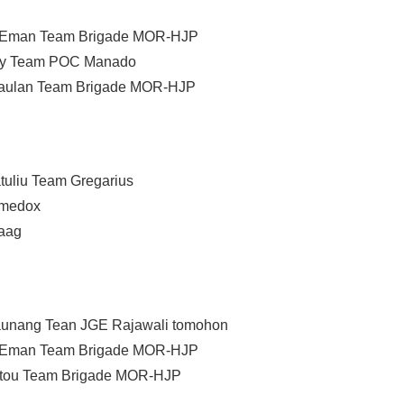
n Eman Team Brigade MOR-HJP
nty Team POC Manado
inaulan Team Brigade MOR-HJP
tuliu Team Gregarius
otmedox
daag
Kaunang Tean JGE Rajawali tomohon
n Eman Team Brigade MOR-HJP
antou Team Brigade MOR-HJP