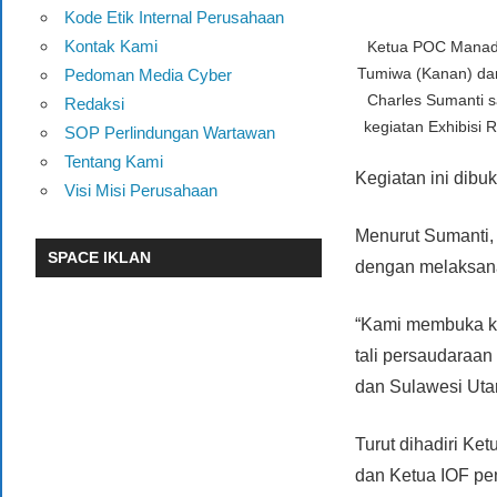
Kode Etik Internal Perusahaan
Kontak Kami
Ketua POC Manado
Tumiwa (Kanan) dan
Pedoman Media Cyber
Charles Sumanti 
Redaksi
kegiatan Exhibisi 
SOP Perlindungan Wartawan
Tentang Kami
Kegiatan ini dib
Visi Misi Perusahaan
Menurut Sumanti, 
SPACE IKLAN
dengan melaksana
“Kami membuka ke
tali persaudaraa
dan Sulawesi Uta
Turut dihadiri Ke
dan Ketua IOF pen