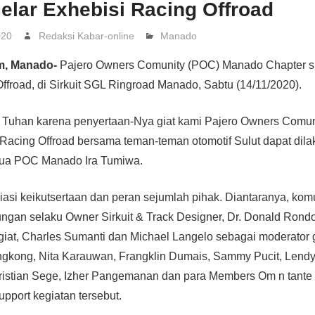
elar Exhebisi Racing Offroad
020
Redaksi Kabar-online
Manado
m, Manado-
Pajero Owners Comunity (POC) Manado Chapter 
ffroad, di Sirkuit SGL Ringroad Manado, Sabtu (14/11/2020).
a Tuhan karena penyertaan-Nya giat kami Pajero Owners Comu
 Racing Offroad bersama teman-teman otomotif Sulut dapat di
tua POC Manado Ira Tumiwa.
asi keikutsertaan dan peran sejumlah pihak. Diantaranya, komu
ungan selaku Owner Sirkuit & Track Designer, Dr. Donald Ron
iat, Charles Sumanti dan Michael Langelo sebagai moderator 
ngkong, Nita Karauwan, Frangklin Dumais, Sammy Pucit, Lend
ristian Sege, Izher Pangemanan dan para Members Om n tante
pport kegiatan tersebut.