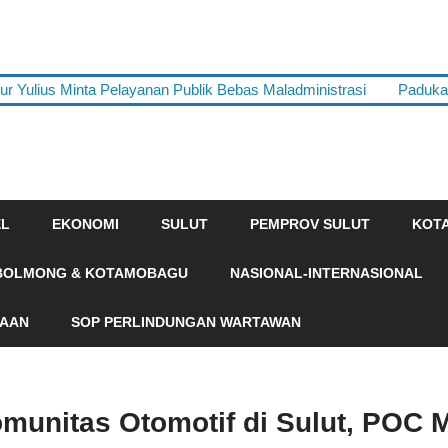
 Yulius Minta Pelayanan Publik Bebas Maladministrasi
Paduka
EL
EKONOMI
SULUT
PEMPROV SULUT
KOT
BOLMONG & KOTAMOBAGU
NASIONAL-INTERNASIONAL
HAAN
SOP PERLINDUNGAN WARTAWAN
omunitas Otomotif di Sulut, POC