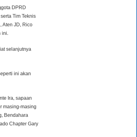
Anggota DPRD
serta Tim Teknis
 Aten JD, Rico
ini.
iat selanjutnya
eperti ini akan
nte Ira, sapaan
er masing-masing
g, Bendahara
nado Chapter Gary