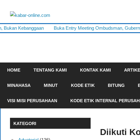
Skip
to
kabar-
content
terpercaya
ah, Bukan Kebanggaan
Buka Entry Meeting Ombudsman, Gubernur
online.com
dalam
mengabarkan
HOME
TENTANG KAMI
KONTAK KAMI
ARTIK
MINAHASA
MINUT
KODE ETIK
BITUNG
VISI MISI PERUSAHAAN
KODE ETIK INTERNAL PERUSA
KATEGORI
Diikuti K
Advetorial
(136)