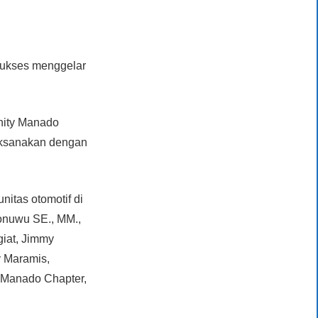
sukses menggelar
nity Manado
laksanakan dengan
nitas otomotif di
donuwu SE., MM.,
giat, Jimmy
y Maramis,
 Manado Chapter,