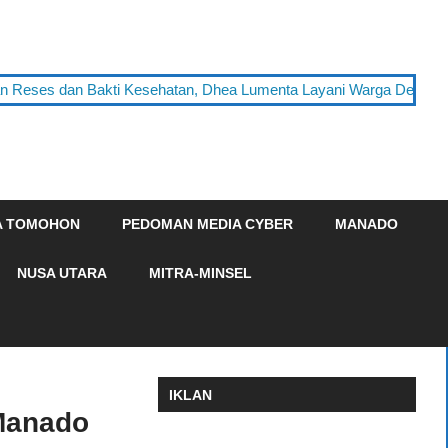
n Reses dan Bakti Kesehatan, Dhea Lumenta Layani Warga Desa T
A TOMOHON
PEDOMAN MEDIA CYBER
MANADO
NUSA UTARA
MITRA-MINSEL
IKLAN
 Manado