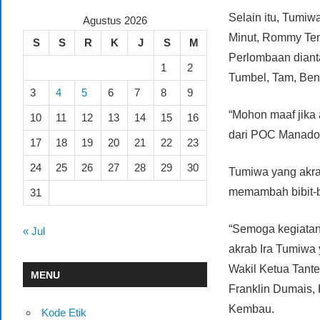
Selain itu, Tumi
Agustus 2026
Minut, Rommy Ten
S
S
R
K
J
S
M
Perlombaan diant
1
2
Tumbel, Tam, Bent
3
4
5
6
7
8
9
“Mohon maaf jika 
10
11
12
13
14
15
16
dari POC Manado 
17
18
19
20
21
22
23
24
25
26
27
28
29
30
Tumiwa yang akrab
memambah bibit-bi
31
“Semoga kegiatan i
« Jul
akrab Ira Tumiwa
Wakil Ketua Tant
MENU
Franklin Dumais,
Kembau.
Kode Etik