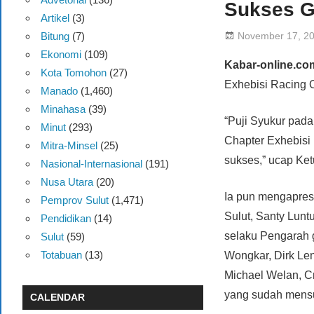
Sukses G
Artikel
(3)
November 17, 2
Bitung
(7)
Ekonomi
(109)
Kabar-online.co
Kota Tomohon
(27)
Exhebisi Racing O
Manado
(1,460)
Minahasa
(39)
“Puji Syukur pad
Minut
(293)
Chapter Exhebisi
Mitra-Minsel
(25)
sukses,” ucap Ke
Nasional-Internasional
(191)
Nusa Utara
(20)
Ia pun mengapresi
Pemprov Sulut
(1,471)
Sulut, Santy Lunt
Pendidikan
(14)
selaku Pengarah g
Sulut
(59)
Totabuan
(13)
Wongkar, Dirk Le
Michael Welan, C
yang sudah mensu
CALENDAR