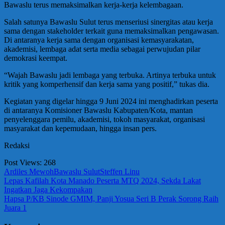
Bawaslu terus memaksimalkan kerja-kerja kelembagaan.
Salah satunya Bawaslu Sulut terus menseriusi sinergitas atau kerja
sama dengan stakeholder terkait guna memaksimalkan pengawasan.
Di antaranya kerja sama dengan organisasi kemasyarakatan,
akademisi, lembaga adat serta media sebagai perwujudan pilar
demokrasi keempat.
“Wajah Bawaslu jadi lembaga yang terbuka. Artinya terbuka untuk
kritik yang komperhensif dan kerja sama yang positif,” tukas dia.
Kegiatan yang digelar hingga 9 Juni 2024 ini menghadirkan peserta
di antaranya Komisioner Bawaslu Kabupaten/Kota, mantan
penyelenggara pemilu, akademisi, tokoh masyarakat, organisasi
masyarakat dan kepemudaan, hingga insan pers.
Redaksi
Post Views:
268
Ardiles Mewoh
Bawaslu Sulut
Steffen Linu
Navigasi
Previous
Lepas Kafilah Kota Manado Peserta MTQ 2024, Sekda Lakat
Post:
Ingatkan Jaga Kekompakan
pos
Next
Hapsa P/KB Sinode GMIM, Panji Yosua Seri B Perak Sorong Raih
Post:
Juara 1