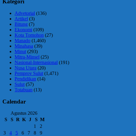
Kategori
Advetorial
(136)
Artikel
(3)
Bitung
(7)
Ekonomi
(109)
Kota Tomohon
(27)
Manado
(1,460)
Minahasa
(39)
Minut
(293)
Mitra-Minsel
(25)
Nasional-Internasional
(191)
Nusa Utara
(20)
Pemprov Sulut
(1,471)
Pendidikan
(14)
Sulut
(57)
Totabuan
(13)
Calendar
Agustus 2026
S
S
R
K
J
S
M
1
2
3
4
5
6
7
8
9