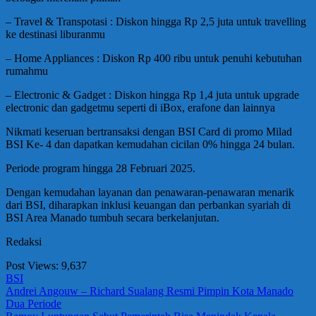
– ⁠Travel & Transpotasi : Diskon hingga Rp 2,5 juta untuk travelling
ke destinasi liburanmu
– Home Appliances : Diskon Rp 400 ribu untuk penuhi kebutuhan
rumahmu
– ⁠Electronic & Gadget : Diskon hingga Rp 1,4 juta untuk upgrade
electronic dan gadgetmu seperti di iBox, erafone dan lainnya
Nikmati keseruan bertransaksi dengan BSI Card di promo Milad
BSI Ke- 4 dan dapatkan kemudahan cicilan 0% hingga 24 bulan.
Periode program hingga 28 Februari 2025.
Dengan kemudahan layanan dan penawaran-penawaran menarik
dari BSI, diharapkan inklusi keuangan dan perbankan syariah di
BSI Area Manado tumbuh secara berkelanjutan.
Redaksi
Post Views:
9,637
BSI
Navigasi
Previous
Andrei Angouw – Richard Sualang Resmi Pimpin Kota Manado
Post:
Dua Periode
pos
Next