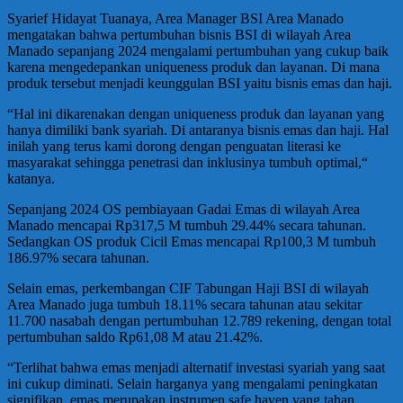
Syarief Hidayat Tuanaya, Area Manager BSI Area Manado
mengatakan bahwa pertumbuhan bisnis BSI di wilayah Area
Manado sepanjang 2024 mengalami pertumbuhan yang cukup baik
karena mengedepankan uniqueness produk dan layanan. Di mana
produk tersebut menjadi keunggulan BSI yaitu bisnis emas dan haji.
“Hal ini dikarenakan dengan uniqueness produk dan layanan yang
hanya dimiliki bank syariah. Di antaranya bisnis emas dan haji. Hal
inilah yang terus kami dorong dengan penguatan literasi ke
masyarakat sehingga penetrasi dan inklusinya tumbuh optimal,“
katanya.
Sepanjang 2024 OS pembiayaan Gadai Emas di wilayah Area
Manado mencapai Rp317,5 M tumbuh 29.44% secara tahunan.
Sedangkan OS produk Cicil Emas mencapai Rp100,3 M tumbuh
186.97% secara tahunan.
Selain emas, perkembangan CIF Tabungan Haji BSI di wilayah
Area Manado juga tumbuh 18.11% secara tahunan atau sekitar
11.700 nasabah dengan pertumbuhan 12.789 rekening, dengan total
pertumbuhan saldo Rp61,08 M atau 21.42%.
“Terlihat bahwa emas menjadi alternatif investasi syariah yang saat
ini cukup diminati. Selain harganya yang mengalami peningkatan
signifikan, emas merupakan instrumen safe haven yang tahan