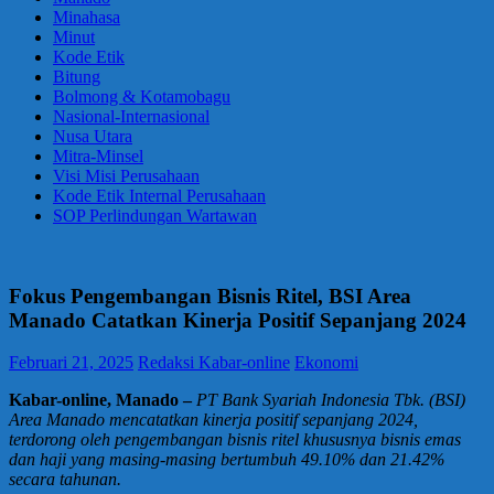
Minahasa
Minut
Kode Etik
Bitung
Bolmong & Kotamobagu
Nasional-Internasional
Nusa Utara
Mitra-Minsel
Visi Misi Perusahaan
Kode Etik Internal Perusahaan
SOP Perlindungan Wartawan
Fokus Pengembangan Bisnis Ritel, BSI Area
Manado Catatkan Kinerja Positif Sepanjang 2024
Februari 21, 2025
Redaksi Kabar-online
Ekonomi
Kabar-online, Manado –
PT Bank Syariah Indonesia Tbk. (BSI)
Area Manado mencatatkan kinerja positif sepanjang 2024,
terdorong oleh pengembangan bisnis ritel khususnya bisnis emas
dan haji yang masing-masing bertumbuh 49.10% dan 21.42%
secara tahunan.