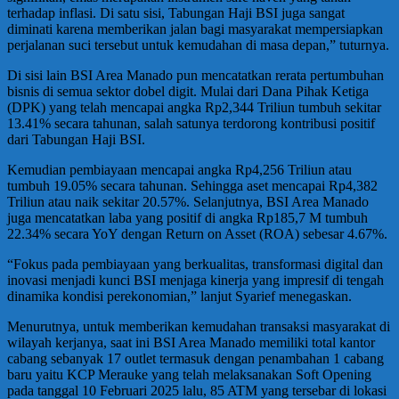
terhadap inflasi. Di satu sisi, Tabungan Haji BSI juga sangat
diminati karena memberikan jalan bagi masyarakat mempersiapkan
perjalanan suci tersebut untuk kemudahan di masa depan,” tuturnya.
Di sisi lain BSI Area Manado pun mencatatkan rerata pertumbuhan
bisnis di semua sektor dobel digit. Mulai dari Dana Pihak Ketiga
(DPK) yang telah mencapai angka Rp2,344 Triliun tumbuh sekitar
13.41% secara tahunan, salah satunya terdorong kontribusi positif
dari Tabungan Haji BSI.
Kemudian pembiayaan mencapai angka Rp4,256 Triliun atau
tumbuh 19.05% secara tahunan. Sehingga aset mencapai Rp4,382
Triliun atau naik sekitar 20.57%. Selanjutnya, BSI Area Manado
juga mencatatkan laba yang positif di angka Rp185,7 M tumbuh
22.34% secara YoY dengan Return on Asset (ROA) sebesar 4.67%.
“Fokus pada pembiayaan yang berkualitas, transformasi digital dan
inovasi menjadi kunci BSI menjaga kinerja yang impresif di tengah
dinamika kondisi perekonomian,” lanjut Syarief menegaskan.
Menurutnya, untuk memberikan kemudahan transaksi masyarakat di
wilayah kerjanya, saat ini BSI Area Manado memiliki total kantor
cabang sebanyak 17 outlet termasuk dengan penambahan 1 cabang
baru yaitu KCP Merauke yang telah melaksanakan Soft Opening
pada tanggal 10 Februari 2025 lalu, 85 ATM yang tersebar di lokasi