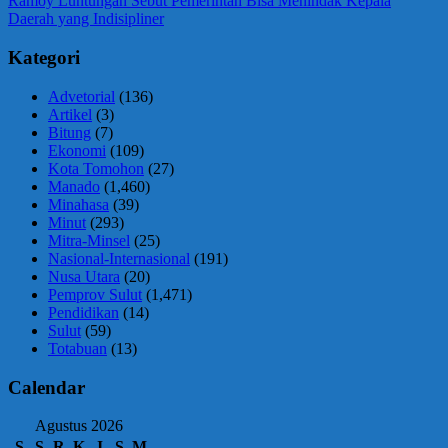
Ramoy Luntungan Sebut Pemerintah Bisa Menindak Kepala
Post:
Daerah yang Indisipliner
Kategori
Advetorial
(136)
Artikel
(3)
Bitung
(7)
Ekonomi
(109)
Kota Tomohon
(27)
Manado
(1,460)
Minahasa
(39)
Minut
(293)
Mitra-Minsel
(25)
Nasional-Internasional
(191)
Nusa Utara
(20)
Pemprov Sulut
(1,471)
Pendidikan
(14)
Sulut
(59)
Totabuan
(13)
Calendar
Agustus 2026
S
S
R
K
J
S
M