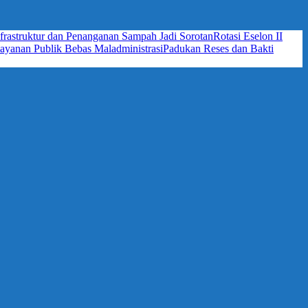
frastruktur dan Penanganan Sampah Jadi Sorotan
Rotasi Eselon II
yanan Publik Bebas Maladministrasi
Padukan Reses dan Bakti