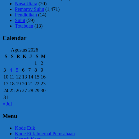
Nusa Utara
(20)
Pemprov Sulut
(1,471)
Pendidikan
(14)
Sulut
(59)
Totabuan
(13)
Calendar
Agustus 2026
S
S
R
K
J
S
M
1
2
3
4
5
6
7
8
9
10
11
12
13
14
15
16
17
18
19
20
21
22
23
24
25
26
27
28
29
30
31
« Jul
Menu
Kode Etik
Kode Etik Internal Perusahaan