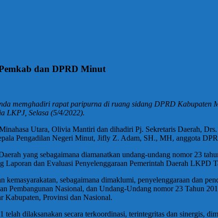
tas Pemkab dan DPRD Minut
anda memghadiri rapat paripurna di ruang sidang DPRD Kabupaten
a LKPJ, Selasa (5/4/2022).
inahasa Utara, Olivia Mantiri dan dihadiri Pj. Sekretaris Daerah,
epala Pengadilan Negeri Minut, Jifly Z. Adam, SH., MH, anggota DP
aerah yang sebagaimana diamanatkan undang-undang nomor 23 tahun 2
tang Laporan dan Evaluasi Penyelenggaraan Pemerintah Daerah LKPD 
n kemasyarakatan, sebagaimana dimaklumi, penyelenggaraan dan pend
ngan Pembangunan Nasional, dan Undang-Undang nomor 23 Tahun 2014
r Kabupaten, Provinsi dan Nasional.
ah dilaksanakan secara terkoordinasi, terintegritas dan sinergis, dim