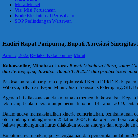
Mitra-Minsel
Visi Misi Perusahaan
Kode Etik Internal Perusahaan
SOP Perlindungan Wartawan
Hadiri Rapat Paripurna, Bupati Apresiasi Sinergi
April 5, 2022
Redaksi Kabar-online
Minut
Kabar-online, Minahasa Utara-
Bupati Minahasa Utara, Joune G
dan Pertanggung Jawaban Bupati T. A 2021 dan pembentukan paniti
Pelaksanan rapat paripurna dipimpin Wakil Ketua DPRD Kabupaten M
Wibowo, SIK, dari Kejari Minut, Juan Fransiscus Palempung, SH, K
Agenda ini dilaksanakan dalam rangka memenuhi kewajiban Kepala D
lebih lanjut dalam peraturan pemerintah nomor 13 Tahun 2019, ten
Dalam upaya memaksimalkan kinerja pemerintahan, pembangunan da
oleh undang-undang nomor 25 tahun 2004, tentang Sistem Peranca
bahwa pembangunan harus dilakukan secara sinergis dan terpadu anta
Bupati menyampaikan, penyelenggaraan dan pemerintahan tahun 2021 tel