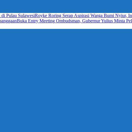
 di Pulau Sulawesi
Royke Roring Serap Aspirasi Warga Bumi Nyiur, In
ebanggaan
Buka Entry Meeting Ombudsman, Gubernur Yulius Minta Pela