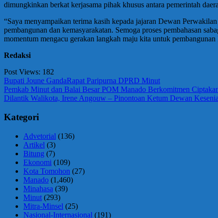
dimungkinkan berkat kerjasama pihak khusus antara pemerintah dae
“Saya menyampaikan terima kasih kepada jajaran Dewan Perwakilan R
pembangunan dan kemasyarakatan. Semoga proses pembahasan sabagai t
momentum mengacu gerakan langkah maju kita untuk pembangunan Ka
Redaksi
Post Views:
182
Bupati Joune Ganda
Rapat Paripurna DPRD Minut
Navigasi
Previous
Pemkab Minut dan Balai Besar POM Manado Berkomitmen Ciptaka
Post:
Next
Dilantik Walikota, Irene Angouw – Pinontoan Ketum Dewan Kesen
pos
Post:
Kategori
Advetorial
(136)
Artikel
(3)
Bitung
(7)
Ekonomi
(109)
Kota Tomohon
(27)
Manado
(1,460)
Minahasa
(39)
Minut
(293)
Mitra-Minsel
(25)
Nasional-Internasional
(191)