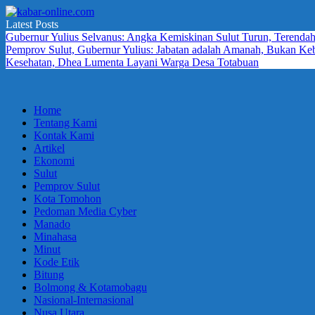
Skip
to
Latest Posts
kabar-
terpercaya
content
Gubernur Yulius Selvanus: Angka Kemiskinan Sulut Turun, Terendah
online.com
dalam
Pemprov Sulut, Gubernur Yulius: Jabatan adalah Amanah, Bukan K
mengabarkan
Kesehatan, Dhea Lumenta Layani Warga Desa Totabuan
Home
Tentang Kami
Kontak Kami
Artikel
Ekonomi
Sulut
Pemprov Sulut
Kota Tomohon
Pedoman Media Cyber
Manado
Minahasa
Minut
Kode Etik
Bitung
Bolmong & Kotamobagu
Nasional-Internasional
Nusa Utara