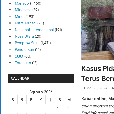
Manado
(1,460)
Minahasa
(39)
Minut
(293)
Mitra-Minsel
(25)
Nasional-Internasional
(191)
Nusa Utara
(20)
Pemprov Sulut
(1,471)
Pendidikan
(14)
Sulut
(60)
Totabuan
(13)
Kasus Pid
Terus Ber
CALENDAR
Mei 23, 2024
Agustus 2026
Kabar-online, M
S
S
R
K
J
S
M
calon anggota legi
1
2
Dari informasi yan