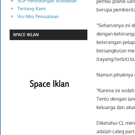
SOP Perlindungan Wartawan
pemilu politik ua
Tentang Kami
berupa pemberita
Visi Misi Perusahaan
“Seharusnya ini d
dengan keteranga
SPACE IKLAN
keterangan pelapo
bersangkutan meng
(tayang/terbit) b
Namun pihaknya 
“Karena ini sudah
Tentu dengan lan
keluarga dan aka
Diketahui CL meru
adalah caleg par