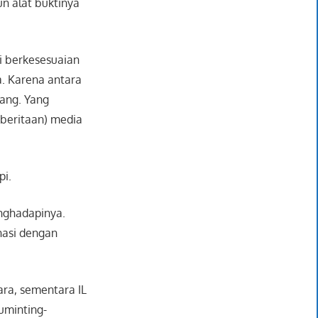
un alat buktinya
ni berkesesuaian
a. Karena antara
kang. Yang
mberitaan) media
pi.
enghadapinya.
nasi dengan
ara, sementara IL
uminting-