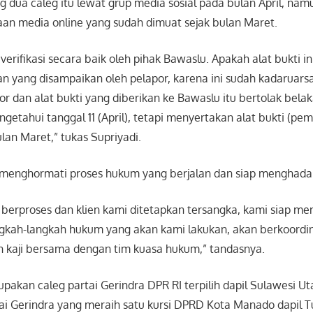
ng dua caleg itu lewat grup media sosial pada bulan April, nam
an media online yang sudah dimuat sejak bulan Maret.
iverifikasi secara baik oleh pihak Bawaslu. Apakah alat bukti i
n yang disampaikan oleh pelapor, karena ini sudah kadaruars
r dan alat bukti yang diberikan ke Bawaslu itu bertolak bela
etahui tanggal 11 (April), tetapi menyertakan alat bukti (pe
ulan Maret,” tukas Supriyadi.
menghormati proses hukum yang berjalan dan siap menghada
 berproses dan klien kami ditetapkan tersangka, kami siap m
gkah-langkah hukum yang akan kami lakukan, akan berkoordi
n kaji bersama dengan tim kuasa hukum,” tandasnya.
pakan caleg partai Gerindra DPR RI terpilih dapil Sulawesi Ut
tai Gerindra yang meraih satu kursi DPRD Kota Manado dapil T