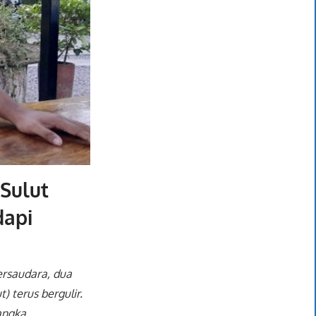
 Sulut
dapi
rsaudara, dua
t) terus bergulir.
angka.