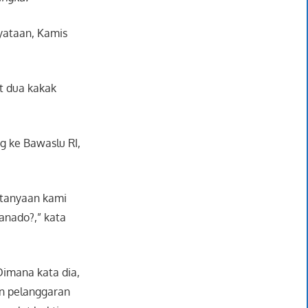
yataan, Kamis
t dua kakak
g ke Bawaslu RI,
rtanyaan kami
Manado?,” kata
Dimana kata dia,
n pelanggaran