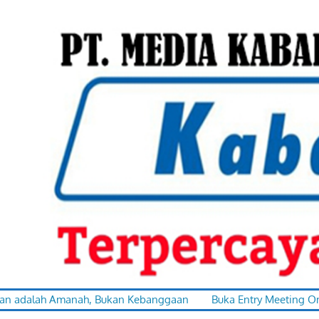
Skip
to
content
terpercaya
kabar-
ah Amanah, Bukan Kebanggaan
Buka Entry Meeting Ombudsman, G
dalam