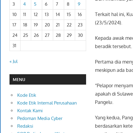
3
4
5
6
7
8
9
Terkait hal ini,
10
11
12
13
14
15
16
(23/5/2024).
17
18
19
20
21
22
23
24
25
26
27
28
29
30
Kepada awak medi
31
beradik tersebut.
« Jul
Pertama dia meny
meskipun ada bad
MENU
“Pelapor menyamp
apakah di Sulawes
Kode Etik
Pangelu.
Kode Etik Internal Perusahaan
Kontak Kami
Yang kedua, Pange
Pedoman Media Cyber
berdasarkan ket
Redaksi