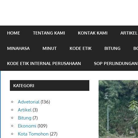
mengabarkan
online.com
HOME
TENTANG KAMI
KONTAK KAMI
ARTIKEL
MINAHASA
MINUT
KODE ETIK
BITUNG
B
KODE ETIK INTERNAL PERUSAHAAN
SOP PERLINDUNGA
KATEGORI
Advetorial
(136)
Artikel
(3)
Bitung
(7)
Ekonomi
(109)
Kota Tomohon
(27)