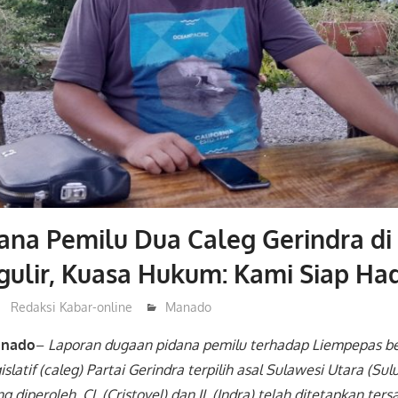
ana Pemilu Dua Caleg Gerindra di
gulir, Kuasa Hukum: Kami Siap Ha
Redaksi Kabar-online
Manado
anado
–
Laporan dugaan pidana pemilu terhadap Liempepas be
slatif (caleg) Partai Gerindra terpilih asal Sulawesi Utara (Sulu
g diperoleh, CL (Cristovel) dan IL (Indra) telah ditetapkan ters