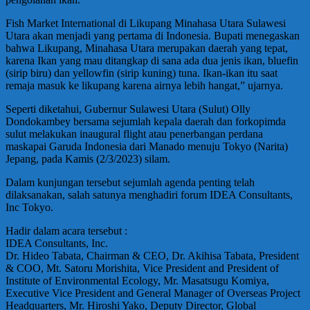
Fish Market International di Likupang Minahasa Utara Sulawesi
Utara akan menjadi yang pertama di Indonesia. Bupati menegaskan
bahwa Likupang, Minahasa Utara merupakan daerah yang tepat,
karena Ikan yang mau ditangkap di sana ada dua jenis ikan, bluefin
(sirip biru) dan yellowfin (sirip kuning) tuna. Ikan-ikan itu saat
remaja masuk ke likupang karena airnya lebih hangat,” ujarnya.
Seperti diketahui, Gubernur Sulawesi Utara (Sulut) Olly
Dondokambey bersama sejumlah kepala daerah dan forkopimda
sulut melakukan inaugural flight atau penerbangan perdana
maskapai Garuda Indonesia dari Manado menuju Tokyo (Narita)
Jepang, pada Kamis (2/3/2023) silam.
Dalam kunjungan tersebut sejumlah agenda penting telah
dilaksanakan, salah satunya menghadiri forum IDEA Consultants,
Inc Tokyo.
Hadir dalam acara tersebut :
IDEA Consultants, Inc.
Dr. Hideo Tabata, Chairman & CEO, Dr. Akihisa Tabata, President
& COO, Mt. Satoru Morishita, Vice President and President of
Institute of Environmental Ecology, Mr. Masatsugu Komiya,
Executive Vice President and General Manager of Overseas Project
Headquarters, Mr. Hiroshi Yako, Deputy Director, Global