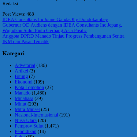
Redaksi
Post Views:
488
IDEA Consultans Inc
Joune Ganda
Olly Dondokambey
Navigasi
Previous
Gubernur OD Audiens dengan IDEA Consultants Inc Jepang,
Post:
Wujudkan Sulut Pintu Gerbang Asia Pasific
pos
Next
Anggota DPRD Manado Tinjau Progress Pembangunan Sentra
Post:
IKM dan Pasar Tematik
Kategori
Advetorial
(136)
Artikel
(3)
Bitung
(7)
Ekonomi
(109)
Kota Tomohon
(27)
Manado
(1,460)
Minahasa
(39)
Minut
(293)
Mitra-Minsel
(25)
Nasional-Internasional
(191)
Nusa Utara
(20)
Pemprov Sulut
(1,471)
Pendidikan
(14)
Sulut
(59)