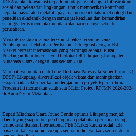
IDEA adalah konsultasi terpadu untuk pengembangan infrastruktur
sosial dan pelestarian lingkungan, untuk memberikan kontribusi
kepada masyarakat melalui upaya dalam menciptakan teknologi dan
penelitian akademik dengan semangat keadilan dan kemandirian,
sehingga terus menciptakan nilai-nilai baru sebagai sebuah
perusahaan.
Menariknya dalam acara tersebut dibahas terkait rencana
Pembangunan Pelabuhan Perikanan Terintegrasi dengan Fish
Market bertaraf internasional yang berfungsi sebagai Pusat
Pelelangan Ikan Internasional berlokasi di Likupang-Kabupaten
Minahasa Utara, dengan luas sekitar 5 Ha.
Manfaatnya untuk mendukung Destinasi Pariwisata Super Prioritas (
DPSP) Likupang, diversifikasi objek wisata dan meningkatkan
ekspor pada sektor perikanan dengan nilai proyek Rp 5 Triliun.
Program ini merupakan salah satu Major Project RPJMN 2020-2024
di Bumi Nyiur Melambai.
Bupati Minahasa Utara Joune Ganda optimis Likupang menjadi
daerah yang siap untuk pembangunan pelabuhan perikanan yang
terintegrasi dengan International Fish Market karena sudah ada
pasokan ikan yang mencukupi, sentra budidaya ikan, serta industri
pengolahan ikan.