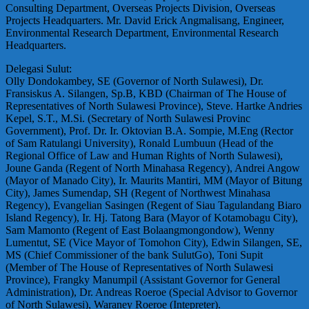
Consulting Department, Overseas Projects Division, Overseas
Projects Headquarters. Mr. David Erick Angmalisang, Engineer,
Environmental Research Department, Environmental Research
Headquarters.
Delegasi Sulut:
Olly Dondokambey, SE (Governor of North Sulawesi), Dr.
Fransiskus A. Silangen, Sp.B, KBD (Chairman of The House of
Representatives of North Sulawesi Province), Steve. Hartke Andries
Kepel, S.T., M.Si. (Secretary of North Sulawesi Provinc
Government), Prof. Dr. Ir. Oktovian B.A. Sompie, M.Eng (Rector
of Sam Ratulangi University), Ronald Lumbuun (Head of the
Regional Office of Law and Human Rights of North Sulawesi),
Joune Ganda (Regent of North Minahasa Regency), Andrei Angow
(Mayor of Manado City), Ir. Maurits Mantiri, MM (Mayor of Bitung
City), James Sumendap, SH (Regent of Northwest Minahasa
Regency), Evangelian Sasingen (Regent of Siau Tagulandang Biaro
Island Regency), Ir. Hj. Tatong Bara (Mayor of Kotamobagu City),
Sam Mamonto (Regent of East Bolaangmongondow), Wenny
Lumentut, SE (Vice Mayor of Tomohon City), Edwin Silangen, SE,
MS (Chief Commissioner of the bank SulutGo), Toni Supit
(Member of The House of Representatives of North Sulawesi
Province), Frangky Manumpil (Assistant Governor for General
Administration), Dr. Andreas Roeroe (Special Advisor to Governor
of North Sulawesi), Waraney Roeroe (Intepreter).