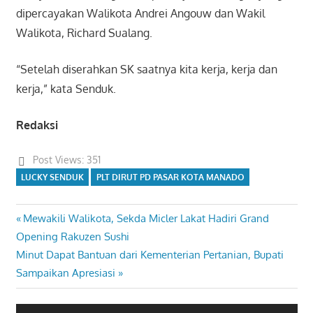
dipercayakan Walikota Andrei Angouw dan Wakil
Walikota, Richard Sualang.
“Setelah diserahkan SK saatnya kita kerja, kerja dan
kerja,” kata Senduk.
Redaksi
Post Views:
351
LUCKY SENDUK
PLT DIRUT PD PASAR KOTA MANADO
Previous
Mewakili Walikota, Sekda Micler Lakat Hadiri Grand
Navigasi
Post:
Opening Rakuzen Sushi
pos
Next
Minut Dapat Bantuan dari Kementerian Pertanian, Bupati
Post:
Sampaikan Apresiasi