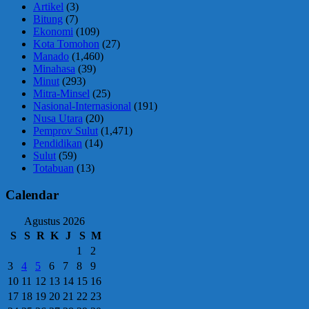
Artikel
(3)
Bitung
(7)
Ekonomi
(109)
Kota Tomohon
(27)
Manado
(1,460)
Minahasa
(39)
Minut
(293)
Mitra-Minsel
(25)
Nasional-Internasional
(191)
Nusa Utara
(20)
Pemprov Sulut
(1,471)
Pendidikan
(14)
Sulut
(59)
Totabuan
(13)
Calendar
Agustus 2026
S
S
R
K
J
S
M
1
2
3
4
5
6
7
8
9
10
11
12
13
14
15
16
17
18
19
20
21
22
23