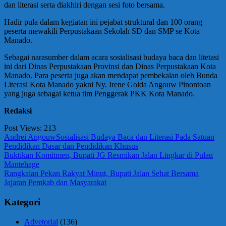
dan literasi serta diakhiri dengan sesi foto bersama.
Hadir pula dalam kegiatan ini pejabat struktural dan 100 orang
peserta mewakili Perpustakaan Sekolah SD dan SMP se Kota
Manado.
Sebagai narasumber dalam acara sosialisasi budaya baca dan litetasi
ini dari Dinas Perpustakaan Provinsi dan Dinas Perpustakaan Kota
Manado. Para peserta juga akan mendapat pembekalan oleh Bunda
Literasi Kota Manado yakni Ny. Irene Golda Angouw Pinontoan
yang juga sebagai ketua tim Penggerak PKK Kota Manado.
Redaksi
Post Views:
213
Andrei Angouw
Sosialisasi Budaya Baca dan Literasi Pada Satuan
Pendidikan Dasar dan Pendidikan Khusus
Navigasi
Previous
Buktikan Komitmen, Bupati JG Resmikan Jalan Lingkar di Pulau
Post:
Mantehage
pos
Next
Rangkaian Pekan Rakyat Minut, Bupati Jalan Sehat Bersama
Post:
Jajaran Pemkab dan Masyarakat
Kategori
Advetorial
(136)