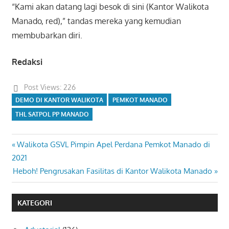
“Kami akan datang lagi besok di sini (Kantor Walikota
Manado, red),” tandas mereka yang kemudian
membubarkan diri.
Redaksi
Post Views:
226
DEMO DI KANTOR WALIKOTA
PEMKOT MANADO
THL SATPOL PP MANADO
Previous
Walikota GSVL Pimpin Apel Perdana Pemkot Manado di
Navigasi
Post:
2021
pos
Next
Heboh! Pengrusakan Fasilitas di Kantor Walikota Manado
Post:
KATEGORI