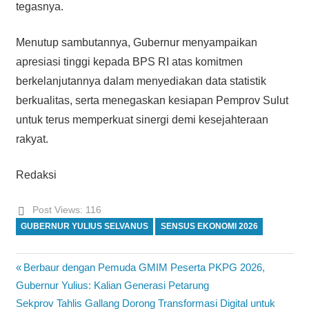
tegasnya.
Menutup sambutannya, Gubernur menyampaikan
apresiasi tinggi kepada BPS RI atas komitmen
berkelanjutannya dalam menyediakan data statistik
berkualitas, serta menegaskan kesiapan Pemprov Sulut
untuk terus memperkuat sinergi demi kesejahteraan
rakyat.
Redaksi
Post Views:
116
GUBERNUR YULIUS SELVANUS
SENSUS EKONOMI 2026
Previous
Berbaur dengan Pemuda GMIM Peserta PKPG 2026,
Navigasi
Post:
Gubernur Yulius: Kalian Generasi Petarung
pos
Next
Sekprov Tahlis Gallang Dorong Transformasi Digital untuk