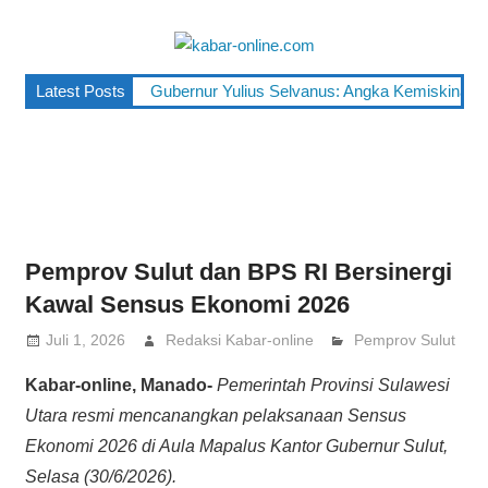
Skip
to
kabar-
content
terpercaya
Latest Posts
Gubernur Yulius Selvanus: Angka Kemiskinan Su
online.co
dalam
mengabarkan
Pemprov Sulut dan BPS RI Bersinergi
Kawal Sensus Ekonomi 2026
Juli 1, 2026
Redaksi Kabar-online
Pemprov Sulut
Kabar-online, Manado-
Pemerintah Provinsi Sulawesi
Utara resmi mencanangkan pelaksanaan Sensus
Ekonomi 2026 di Aula Mapalus Kantor Gubernur Sulut,
Selasa (30/6/2026).