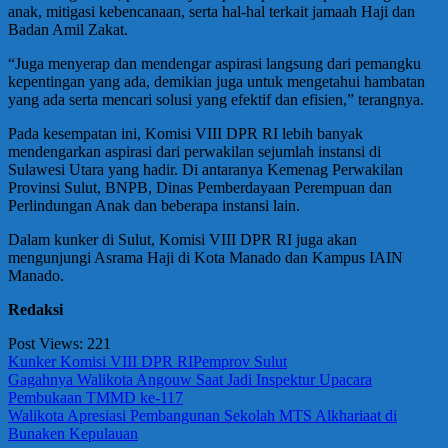
anak, mitigasi kebencanaan, serta hal-hal terkait jamaah Haji dan
Badan Amil Zakat.
“Juga menyerap dan mendengar aspirasi langsung dari pemangku
kepentingan yang ada, demikian juga untuk mengetahui hambatan
yang ada serta mencari solusi yang efektif dan efisien,” terangnya.
Pada kesempatan ini, Komisi VIII DPR RI lebih banyak
mendengarkan aspirasi dari perwakilan sejumlah instansi di
Sulawesi Utara yang hadir. Di antaranya Kemenag Perwakilan
Provinsi Sulut, BNPB, Dinas Pemberdayaan Perempuan dan
Perlindungan Anak dan beberapa instansi lain.
Dalam kunker di Sulut, Komisi VIII DPR RI juga akan
mengunjungi Asrama Haji di Kota Manado dan Kampus IAIN
Manado.
Redaksi
Post Views:
221
Kunker Komisi VIII DPR RI
Pemprov Sulut
Navigasi
Previous
Gagahnya Walikota Angouw Saat Jadi Inspektur Upacara
Post:
Pembukaan TMMD ke-117
pos
Next
Walikota Apresiasi Pembangunan Sekolah MTS Alkhariaat di
Post:
Bunaken Kepulauan