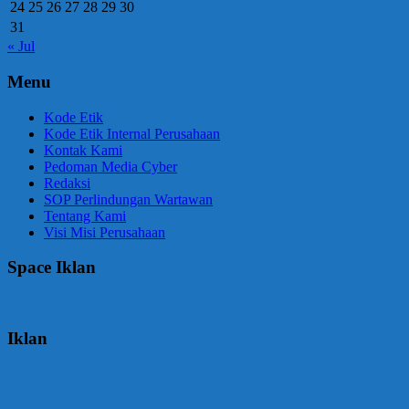
24
25
26
27
28
29
30
31
« Jul
Menu
Kode Etik
Kode Etik Internal Perusahaan
Kontak Kami
Pedoman Media Cyber
Redaksi
SOP Perlindungan Wartawan
Tentang Kami
Visi Misi Perusahaan
Space Iklan
Iklan