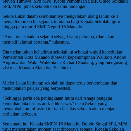
Steven Tumiwa, SPd MPd, Kabid Pembinaan SMP, Grace Sondakh
SPd, MPd, pihak sekolah dan tamu undangan.
Sekda Lakat dalam sambutannya mengatakan ulang tahun ke-1
menjadi momen bersejarah, terutama bagi Kepala Sekolah, guru
hingga para murid SMP Negeri 16 Manado.
“Anda mencatatkan sejarah sebagai yang pertama, (dan akan
menjadi) alumni pertama,” tukasnya.
Dia melanjutkan kehadiran sekolah ini sebagai wujud kepedulian
Pemerintah Kota Manado dibawah kepemimpinan Walikota Andrei
Angouw dan Wakil Walikota dr Richard Sualang, yang mengusung
visi misi Manado Maju dan Sejahtera.
Micler Lakat berharap sekolah ini dapat terus berkembang dan
menciptakan pelajar yang berprestasi.
“Sehingga perlu ada peningkatan mutu dari tenaga pengajar
kemudian tata usaha, adik-adik siswa,” ucap Sekda yang
menambahkan infrastruktur dan fasilitas sekolah akan menjadi
perhatian kedepan.
Sementara itu, Kepala SMPN 16 Manado, Dolvie Singal SPd, MPd
turut menceritakan momen saat dipercaya sebagai Kepala Sekolah