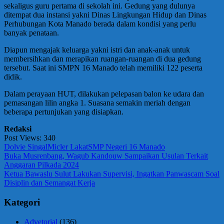
sekaligus guru pertama di sekolah ini. Gedung yang dulunya
ditempat dua instansi yakni Dinas Lingkungan Hidup dan Dinas
Perhubungan Kota Manado berada dalam kondisi yang perlu
banyak penataan.
Diapun mengajak keluarga yakni istri dan anak-anak untuk
membersihkan dan merapikan ruangan-ruangan di dua gedung
tersebut. Saat ini SMPN 16 Manado telah memiliki 122 peserta
didik.
Dalam perayaan HUT, dilakukan pelepasan balon ke udara dan
pemasangan lilin angka 1. Suasana semakin meriah dengan
beberapa pertunjukan yang disiapkan.
Redaksi
Post Views:
340
Dolvie Singal
Micler Lakat
SMP Negeri 16 Manado
Navigasi
Previous
Buka Musrenbang, Wagub Kandouw Sampaikan Usulan Terkait
Post:
Anggaran Pilkada 2024
pos
Next
Ketua Bawaslu Sulut Lakukan Supervisi, Ingatkan Panwascam Soal
Post:
Disiplin dan Semangat Kerja
Kategori
Advetorial
(136)