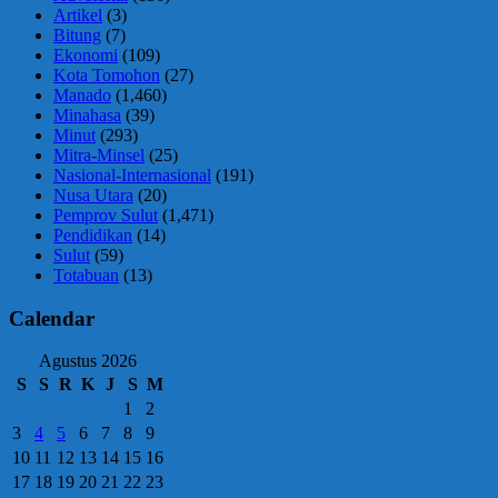
Artikel
(3)
Bitung
(7)
Ekonomi
(109)
Kota Tomohon
(27)
Manado
(1,460)
Minahasa
(39)
Minut
(293)
Mitra-Minsel
(25)
Nasional-Internasional
(191)
Nusa Utara
(20)
Pemprov Sulut
(1,471)
Pendidikan
(14)
Sulut
(59)
Totabuan
(13)
Calendar
Agustus 2026
S
S
R
K
J
S
M
1
2
3
4
5
6
7
8
9
10
11
12
13
14
15
16
17
18
19
20
21
22
23