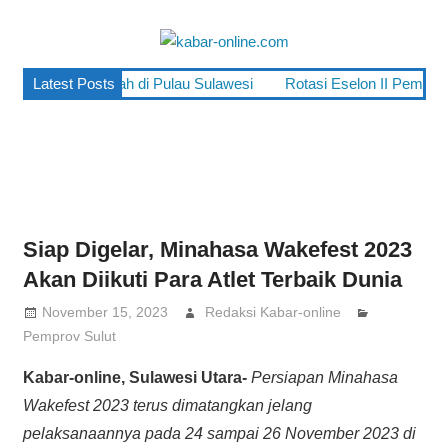
Skip
to
kabar-
content
terpercaya
 Turun, Terendah di Pulau Sulawesi
Latest Posts
Rotasi Eselon II Pemprov S
online.co
dalam
mengabarkan
Siap Digelar, Minahasa Wakefest 2023
Akan Diikuti Para Atlet Terbaik Dunia
November 15, 2023
Redaksi Kabar-online
Pemprov Sulut
Kabar-online, Sulawesi Utara-
Persiapan Minahasa
Wakefest 2023 terus dimatangkan jelang
pelaksanaannya pada 24 sampai 26 November 2023 di