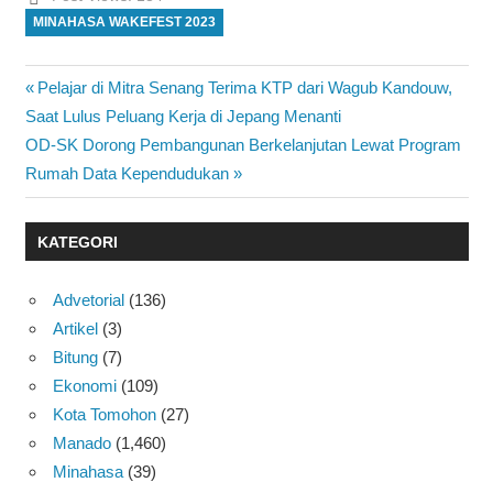
MINAHASA WAKEFEST 2023
Previous
Pelajar di Mitra Senang Terima KTP dari Wagub Kandouw,
Navigasi
Post:
Saat Lulus Peluang Kerja di Jepang Menanti
pos
Next
OD-SK Dorong Pembangunan Berkelanjutan Lewat Program
Post:
Rumah Data Kependudukan
KATEGORI
Advetorial
(136)
Artikel
(3)
Bitung
(7)
Ekonomi
(109)
Kota Tomohon
(27)
Manado
(1,460)
Minahasa
(39)