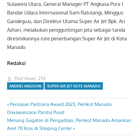
Sulawesi Utara, General Manager PT Angkasa Pura I
Bandar Udara Internasional Sam Ratulangi, Minggus
Gandeguai, dan Direktur Utama Super Air Jet Bpk. Ari
Azhari, melakukan pengguntingan pita sebagai tanda
diresmikannya rute penerbangan Super Air Jet di Kota
Manado.
Redaksi
Post Views:
274
ANDREI ANGOUW
SUPER AIR JET RUTE MANADO
Previous
Penilaian Paritrana Award 2023, Pemkot Manado
Navigasi
Post:
Diwawancarai Panitia Pusat
pos
Next
Menang Gugatan di Pengadilan, Pemkot Manado Amankan
Post:
Aset 70 Kios di Shoping Center