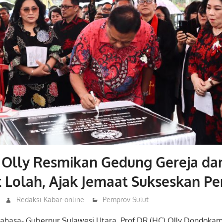
 Olly Resmikan Gedung Gereja dan
 Lolah, Ajak Jemaat Sukseskan Pe
Redaksi Kabar-online
Pemprov Sulut
nahasa- Gubernur Sulawesi Utara, Prof DR (HC) Olly Dondoka