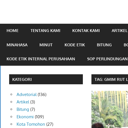
mengabarkan
online.com
HOME
TENTANG KAMI
KONTAK KAMI
ARTIKEL
MINAHASA
MINUT
KODE ETIK
BITUNG
B
KODE ETIK INTERNAL PERUSAHAAN
SOP PERLINDUNGA
KATEGORI
TAG:
GMIM RUT 
Advetorial
(136)
Artikel
(3)
Bitung
(7)
Ekonomi
(109)
Kota Tomohon
(27)