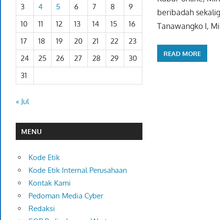
3
4
5
6
7
8
9
beribadah sekali
10
11
12
13
14
15
16
Tanawangko I, M
17
18
19
20
21
22
23
READ MORE
24
25
26
27
28
29
30
31
« Jul
MENU
Kode Etik
Kode Etik Internal Perusahaan
Kontak Kami
Pedoman Media Cyber
Redaksi