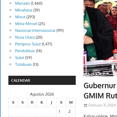
Manado
(1,460)
Minahasa
(39)
Minut
(293)
Mitra-Minsel
(25)
Nasional-Internasional
(191)
Nusa Utara
(20)
Pemprov Sulut
(1,471)
Pendidikan
(14)
Sulut
(59)
Totabuan
(13)
CALENDAR
Gubernur
GMIM Rut
Agustus 2026
S
S
R
K
J
S
M
Februari 11, 2024
1
2
Kabar-online, Mi