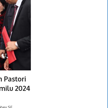
 Pastori
milu 2024
mbey SE