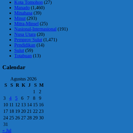
Kota Tomohon
(27)
Manado
(1,460)
Minahasa
(39)
Minut
(293)
Mitra-Minsel
(25)
Nasional-Internasional
(191)
Nusa Utara
(20)
Pemprov Sulut
(1,471)
Pendidikan
(14)
Sulut
(59)
Totabuan
(13)
Calendar
Agustus 2026
S
S
R
K
J
S
M
1
2
3
4
5
6
7
8
9
10
11
12
13
14
15
16
17
18
19
20
21
22
23
24
25
26
27
28
29
30
31
« Jul