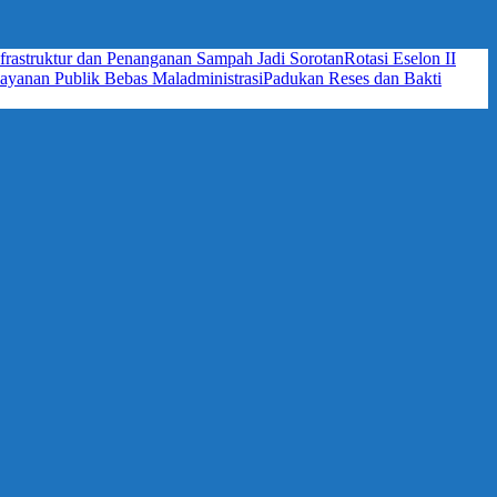
frastruktur dan Penanganan Sampah Jadi Sorotan
Rotasi Eselon II
yanan Publik Bebas Maladministrasi
Padukan Reses dan Bakti