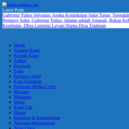
Skip
to
Latest Posts
kabar-
terpercaya
content
Gubernur Yulius Selvanus: Angka Kemiskinan Sulut Turun, Terendah
online.com
dalam
Pemprov Sulut, Gubernur Yulius: Jabatan adalah Amanah, Bukan K
mengabarkan
Kesehatan, Dhea Lumenta Layani Warga Desa Totabuan
Home
Tentang Kami
Kontak Kami
Artikel
Ekonomi
Sulut
Pemprov Sulut
Kota Tomohon
Pedoman Media Cyber
Manado
Minahasa
Minut
Kode Etik
Bitung
Bolmong & Kotamobagu
Nasional-Internasional
Nusa Utara