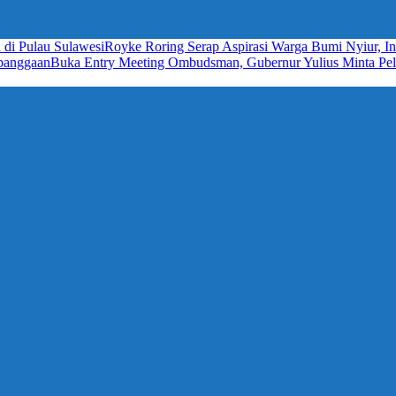
 di Pulau Sulawesi
Royke Roring Serap Aspirasi Warga Bumi Nyiur, In
ebanggaan
Buka Entry Meeting Ombudsman, Gubernur Yulius Minta Pela