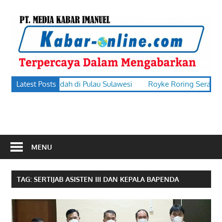
Skip
to
k
content
o
terpercaya
t Turun, Terendah di Pulau Sulawesi
Latest Posts
Royke Roring Serap Aspi
dalam
mengabarkan
MENU
TAG:
SERTIJAB ASISTEN III DAN KEPALA BAPENDA