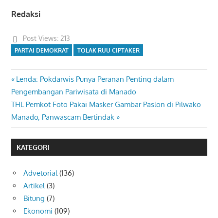
Redaksi
Post Views:
213
PARTAI DEMOKRAT
TOLAK RUU CIPTAKER
Previous
Lenda: Pokdarwis Punya Peranan Penting dalam
Navigasi
Post:
Pengembangan Pariwisata di Manado
pos
Next
THL Pemkot Foto Pakai Masker Gambar Paslon di Pilwako
Post:
Manado, Panwascam Bertindak
KATEGORI
Advetorial
(136)
Artikel
(3)
Bitung
(7)
Ekonomi
(109)