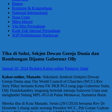
Bitung
Bolmong & Kotamobagu
Nasional-Internasional
Nusa Utara
Mitra-Minsel
Visi Misi Perusahaan
Kode Etik Internal Perusahaan
SOP Perlindungan Wartawan
Tiba di Sulut, Sekjen Dewan Gereja Dunia dan
Rombongan Dijamu Gubernur Olly
Januari 30, 2024
Redaksi Kabar-online
Pemprov Sulut
Kabar-online, Manado-
Sekretaris Jenderal (Sekjen) Dewan
Gereja Dunia atau The World Council of Churches (WCC) Rev
Jerry Pillay bersama Ketua FK PKB PGI yang juga Gubernur Sulut,
Olly Dondokambey langsung bertolak menuju Sulawesi Utara usai
menghadiri Sidang MPL-PGI di Pulau Mentawai, Sumatera Barat.
Mereka tiba di Kota Manado, Senin (29/1/2024) bersama Rev Dr
Henriette Lebang salah seorang Presiden WCC, Pdt Gomar Gultom