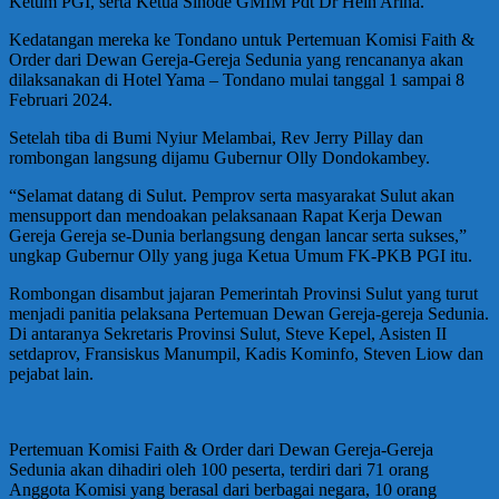
Ketum PGI, serta Ketua Sinode GMIM Pdt Dr Hein Arina.
Kedatangan mereka ke Tondano untuk Pertemuan Komisi Faith &
Order dari Dewan Gereja-Gereja Sedunia yang rencananya akan
dilaksanakan di Hotel Yama – Tondano mulai tanggal 1 sampai 8
Februari 2024.
Setelah tiba di Bumi Nyiur Melambai, Rev Jerry Pillay dan
rombongan langsung dijamu Gubernur Olly Dondokambey.
“Selamat datang di Sulut. Pemprov serta masyarakat Sulut akan
mensupport dan mendoakan pelaksanaan Rapat Kerja Dewan
Gereja Gereja se-Dunia berlangsung dengan lancar serta sukses,”
ungkap Gubernur Olly yang juga Ketua Umum FK-PKB PGI itu.
Rombongan disambut jajaran Pemerintah Provinsi Sulut yang turut
menjadi panitia pelaksana Pertemuan Dewan Gereja-gereja Sedunia.
Di antaranya Sekretaris Provinsi Sulut, Steve Kepel, Asisten II
setdaprov, Fransiskus Manumpil, Kadis Kominfo, Steven Liow dan
pejabat lain.
Pertemuan Komisi Faith & Order dari Dewan Gereja-Gereja
Sedunia akan dihadiri oleh 100 peserta, terdiri dari 71 orang
Anggota Komisi yang berasal dari berbagai negara, 10 orang