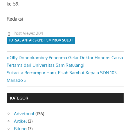
ke-59.
Redaksi
Post Views:
204
FUTSAL ANTAR SKPD PEMPROV SULUT
Previous
Olly Dondokambey Penerima Gelar Doktor Honoris Causa
Navigasi
Post:
Pertama dari Universitas Sam Ratulangi
pos
Next
Sukacita Bercampur Haru, Pisah Sambut Kepala SDN 103
Post:
Manado
KATEGORI
Advetorial
(136)
Artikel
(3)
Bitung
(7)