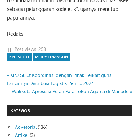
menindalanjuti hal itu bisa dilaporan Bawaslu ke DKPP
sebagai pelanggaran kode etik”, ujarnya menutup
paparannya.
Redaksi
Post Views:
258
KPU SULUT
MEIDY TINANGON
Previous
KPU Sulut Koordinasi dengan Pihak Terkait guna
Navigasi
Post:
Lancarnya Distribusi Logistik Pemilu 2024
pos
Next
Walikota Apresiasi Peran Para Tokoh Agama di Manado
Post:
KATEGORI
Advetorial
(136)
Artikel
(3)