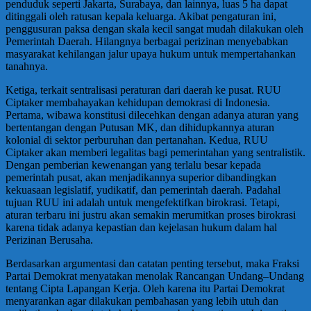
penduduk seperti Jakarta, Surabaya, dan lainnya, luas 5 ha dapat
ditinggali oleh ratusan kepala keluarga. Akibat pengaturan ini,
penggusuran paksa dengan skala kecil sangat mudah dilakukan oleh
Pemerintah Daerah. Hilangnya berbagai perizinan menyebabkan
masyarakat kehilangan jalur upaya hukum untuk mempertahankan
tanahnya.
Ketiga, terkait sentralisasi peraturan dari daerah ke pusat. RUU
Ciptaker membahayakan kehidupan demokrasi di Indonesia.
Pertama, wibawa konstitusi dilecehkan dengan adanya aturan yang
bertentangan dengan Putusan MK, dan dihidupkannya aturan
kolonial di sektor perburuhan dan pertanahan. Kedua, RUU
Ciptaker akan memberi legalitas bagi pemerintahan yang sentralistik.
Dengan pemberian kewenangan yang terlalu besar kepada
pemerintah pusat, akan menjadikannya superior dibandingkan
kekuasaan legislatif, yudikatif, dan pemerintah daerah. Padahal
tujuan RUU ini adalah untuk mengefektifkan birokrasi. Tetapi,
aturan terbaru ini justru akan semakin merumitkan proses birokrasi
karena tidak adanya kepastian dan kejelasan hukum dalam hal
Perizinan Berusaha.
Berdasarkan argumentasi dan catatan penting tersebut, maka Fraksi
Partai Demokrat menyatakan menolak Rancangan Undang–Undang
tentang Cipta Lapangan Kerja. Oleh karena itu Partai Demokrat
menyarankan agar dilakukan pembahasan yang lebih utuh dan