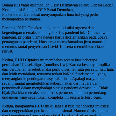
Dalam rilis yang disampailan Ossy Dermawan selaku Kepala Badan
Komunikasi Strategis DPP Partai Demokrat,
Fraksi Partai Demokrat menyampaikan lima hal yang perlu
mendapatkan perhatian.
Pertama, RUU Ciptaker tidak memiliki nilai urgensi dan
kegentingan memaksa di tengah krisis pandemi ini. Di masa awal
pandemi, prioritas utama negara harus diorientasikan pada upaya
penanganan pandemi, khususnya menyelamatkan jiwa manusia,
memutus rantai penyebaran Covid-19, serta memulihkan ekonomi
rakyat.
Kedua, RUU Ciptaker ini membahas secara luas beberapa
perubahan UU sekaligus (omnibus law). Karena besarnya implikasi
dari perubahan tersebut, maka perlu dicermati satu per satu, hati-hati,
dan lebih mendalam, terutama terkait hal-hal fundamental, yang
menyangkut kepentingan masyarakat luas. Apalagi masyarakat
sedang sangat membutuhkan keberpihakan dari negara dan
pemerintah dalam menghadapi situasi pandemi dewasa ini. Tidak
bijak jika kita memaksakan proses perumusan aturan perundang-
undangan yang sedemikian kompleks ini secara terburu-buru.
Ketiga, harapannya RUU ini di satu sisi bisa mendorong investasi
dan menggerakkan perekonomian nasional. Namun di sisi lain, hak
dan kepentingan kaum pekerja tidak boleh diabaikan apalagi