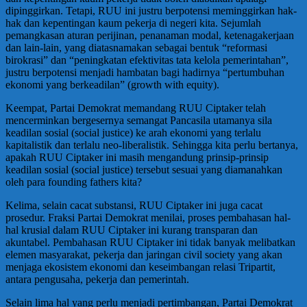
dipinggirkan. Tetapi, RUU ini justru berpotensi meminggirkan hak-
hak dan kepentingan kaum pekerja di negeri kita. Sejumlah
pemangkasan aturan perijinan, penanaman modal, ketenagakerjaan
dan lain-lain, yang diatasnamakan sebagai bentuk “reformasi
birokrasi” dan “peningkatan efektivitas tata kelola pemerintahan”,
justru berpotensi menjadi hambatan bagi hadirnya “pertumbuhan
ekonomi yang berkeadilan” (growth with equity).
Keempat, Partai Demokrat memandang RUU Ciptaker telah
mencerminkan bergesernya semangat Pancasila utamanya sila
keadilan sosial (social justice) ke arah ekonomi yang terlalu
kapitalistik dan terlalu neo-liberalistik. Sehingga kita perlu bertanya,
apakah RUU Ciptaker ini masih mengandung prinsip-prinsip
keadilan sosial (social justice) tersebut sesuai yang diamanahkan
oleh para founding fathers kita?
Kelima, selain cacat substansi, RUU Ciptaker ini juga cacat
prosedur. Fraksi Partai Demokrat menilai, proses pembahasan hal-
hal krusial dalam RUU Ciptaker ini kurang transparan dan
akuntabel. Pembahasan RUU Ciptaker ini tidak banyak melibatkan
elemen masyarakat, pekerja dan jaringan civil society yang akan
menjaga ekosistem ekonomi dan keseimbangan relasi Tripartit,
antara pengusaha, pekerja dan pemerintah.
Selain lima hal yang perlu menjadi pertimbangan, Partai Demokrat