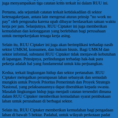
juga menyampaikan tiga catatan kritis terkait isi dalam RUU ini.
Pertama, ada sejumlah catatan terkait ketidakadilan di sektor
ketenagakerjaan, antara lain mengenai aturan prinsip ”no work no
pay” oleh pengusaha karena upah dibayar berdasarkan satuan waktu
kerja per jam. Selanjutnya, RUU Ciptaker ini juga memberikan
kemudahan dan kelonggaran yang berlebihan bagi perusahaan
untuk mempekerjakan tenaga kerja asing.
Selain itu, RUU Ciptaker ini juga akan berimplikasi terhadap nasib
sektor UMKM, konsumen, dan hukum bisnis. Bagi UMKM dan
sektor informal, substansi RUU Ciptaker tidak menjawab kebutuhan
di lapangan. Prinsipnya, perlindungan terhadap hak-hak para
pekerja adalah hal yang fundamental untuk kita perjuangkan.
Kedua, terkait lingkungan hidup dan sektor pertanahan. RUU
Ciptaker melegalkan perampasan lahan sebanyak dan semudah
mungkin untuk Proyek Prioritas Pemerintah dan Proyek Strategis
Nasional, yang pelaksanaannya dapat diserahkan kepada swasta.
Masalah lingkungan hidup juga menjadi catatan tersendiri dimana
dalam RUU Ciptaker memberikan kemudahan syarat pembukaan
lahan untuk perusahaan di berbagai sektor.
Selain itu, RUU Ciptaker memberikan kemudahan bagi pengadaan
lahan di bawah 5 hektar. Padahal, untuk wilayah perkotaan padat