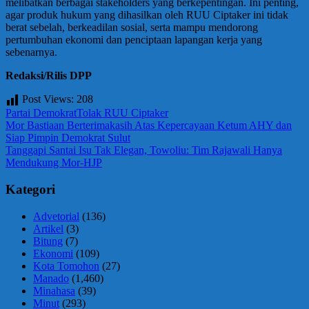
melibatkan berbagai stakeholders yang berkepentingan. Ini penting,
agar produk hukum yang dihasilkan oleh RUU Ciptaker ini tidak
berat sebelah, berkeadilan sosial, serta mampu mendorong
pertumbuhan ekonomi dan penciptaan lapangan kerja yang
sebenarnya.
Redaksi/Rilis DPP
Post Views:
208
Partai Demokrat
Tolak RUU Ciptaker
Navigasi
Previous
Mor Bastiaan Berterimakasih Atas Kepercayaan Ketum AHY dan
Post:
Siap Pimpin Demokrat Sulut
pos
Next
Tanggapi Santai Isu Tak Elegan, Towoliu: Tim Rajawali Hanya
Post:
Mendukung Mor-HJP
Kategori
Advetorial
(136)
Artikel
(3)
Bitung
(7)
Ekonomi
(109)
Kota Tomohon
(27)
Manado
(1,460)
Minahasa
(39)
Minut
(293)