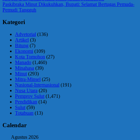
Post:
Next
Paskibraka Minut Dikukuhkan, Bupati: Selamat Bertugas Pemuda-
pos
Post:
Pemudi Tangguh
Kategori
Advetorial
(136)
Artikel
(3)
Bitung
(7)
Ekonomi
(109)
Kota Tomohon
(27)
Manado
(1,460)
Minahasa
(39)
Minut
(293)
Mitra-Minsel
(25)
Nasional-Internasional
(191)
Nusa Utara
(20)
Pemprov Sulut
(1,471)
Pendidikan
(14)
Sulut
(59)
Totabuan
(13)
Calendar
Agustus 2026