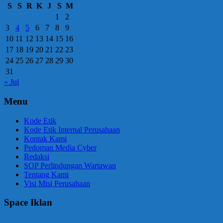
S
S
R
K
J
S
M
1
2
3
4
5
6
7
8
9
10
11
12
13
14
15
16
17
18
19
20
21
22
23
24
25
26
27
28
29
30
31
« Jul
Menu
Kode Etik
Kode Etik Internal Perusahaan
Kontak Kami
Pedoman Media Cyber
Redaksi
SOP Perlindungan Wartawan
Tentang Kami
Visi Misi Perusahaan
Space Iklan