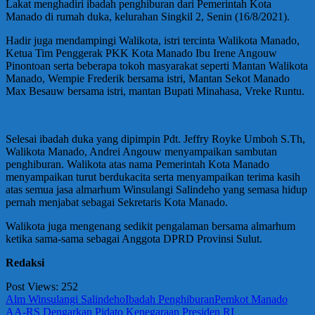
Lakat menghadiri ibadah penghiburan dari Pemerintah Kota
Manado di rumah duka, kelurahan Singkil 2, Senin (16/8/2021).
Hadir juga mendampingi Walikota, istri tercinta Walikota Manado,
Ketua Tim Penggerak PKK Kota Manado Ibu Irene Angouw
Pinontoan serta beberapa tokoh masyarakat seperti Mantan Walikota
Manado, Wempie Frederik bersama istri, Mantan Sekot Manado
Max Besauw bersama istri, mantan Bupati Minahasa, Vreke Runtu.
Selesai ibadah duka yang dipimpin Pdt. Jeffry Royke Umboh S.Th,
Walikota Manado, Andrei Angouw menyampaikan sambutan
penghiburan. Walikota atas nama Pemerintah Kota Manado
menyampaikan turut berdukacita serta menyampaikan terima kasih
atas semua jasa almarhum Winsulangi Salindeho yang semasa hidup
pernah menjabat sebagai Sekretaris Kota Manado.
Walikota juga mengenang sedikit pengalaman bersama almarhum
ketika sama-sama sebagai Anggota DPRD Provinsi Sulut.
Redaksi
Post Views:
252
Alm Winsulangi Salindeho
Ibadah Penghiburan
Pemkot Manado
Navigasi
Previous
AA-RS Dengarkan Pidato Kenegaraan Presiden RI