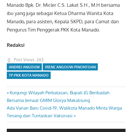
Manado Bpk. Dr. Micler C.S. Lakat S.H., M.H bersama
ibu yang juga sebagai Ketua Dharma Wanita Kota
Manado, para asisten, Kepala SKPD, para Camat dan
Pengurus Tim Penggerak PKK Kota Manado.
Redaksi
Post Views:
263
ANDREI ANGOUW
IRENE ANGOUW-PINONTOAN
TP-PKK KOTA MANADO
Previous
Kunjungi Wilayah Perbatasan, Bupati JG Beribadah
Navigasi
Post:
Bersama Jemaat GMIM Glorya Makalisung
pos
Next
Ada Varian Baru Covid-19, Walikota Manado Minta Warga
Post:
Tenang dan Tuntaskan Vaksinasi