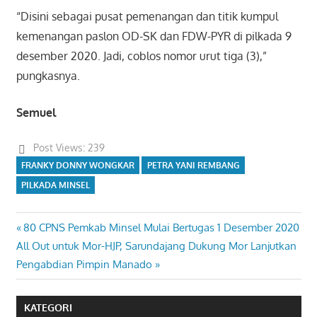
“Disini sebagai pusat pemenangan dan titik kumpul
kemenangan paslon OD-SK dan FDW-PYR di pilkada 9
desember 2020. Jadi, coblos nomor urut tiga (3),”
pungkasnya.
Semuel
Post Views:
239
FRANKY DONNY WONGKAR
PETRA YANI REMBANG
PILKADA MINSEL
Previous
80 CPNS Pemkab Minsel Mulai Bertugas 1 Desember 2020
Navigasi
Next
Post:
All Out untuk Mor-HJP, Sarundajang Dukung Mor Lanjutkan
pos
Post:
Pengabdian Pimpin Manado
KATEGORI