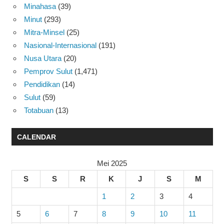
Minahasa
(39)
Minut
(293)
Mitra-Minsel
(25)
Nasional-Internasional
(191)
Nusa Utara
(20)
Pemprov Sulut
(1,471)
Pendidikan
(14)
Sulut
(59)
Totabuan
(13)
CALENDAR
Mei 2025
S
S
R
K
J
S
M
1
2
3
4
5
6
7
8
9
10
11