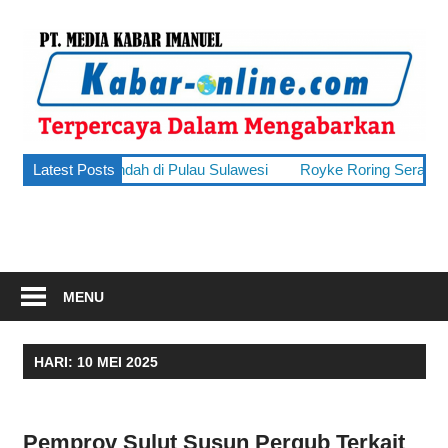
Skip
to
k
content
o
terpercaya
lut Turun, Terendah di Pulau Sulawesi
Latest Posts
Royke Roring Serap Aspi
dalam
mengabarkan
MENU
HARI:
10 MEI 2025
Pemprov Sulut Susun Pergub Terkait