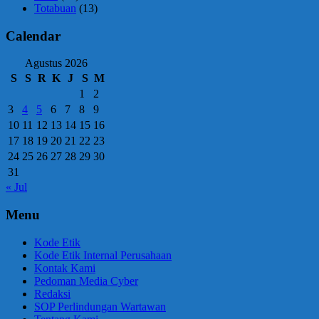
Totabuan
(13)
Calendar
Agustus 2026
S
S
R
K
J
S
M
1
2
3
4
5
6
7
8
9
10
11
12
13
14
15
16
17
18
19
20
21
22
23
24
25
26
27
28
29
30
31
« Jul
Menu
Kode Etik
Kode Etik Internal Perusahaan
Kontak Kami
Pedoman Media Cyber
Redaksi
SOP Perlindungan Wartawan