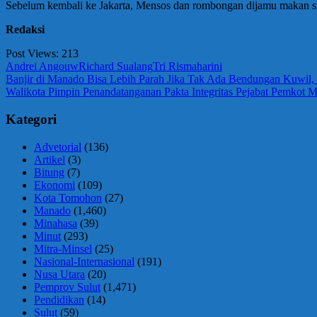
Sebelum kembali ke Jakarta, Mensos dan rombongan dijamu makan s
Redaksi
Post Views:
213
Andrei Angouw
Richard Sualang
Tri Rismaharini
Navigasi
Previous
Banjir di Manado Bisa Lebih Parah Jika Tak Ada Bendungan Kuwil, 
Post:
Next
Walikota Pimpin Penandatanganan Pakta Integritas Pejabat Pemkot 
pos
Post:
Kategori
Advetorial
(136)
Artikel
(3)
Bitung
(7)
Ekonomi
(109)
Kota Tomohon
(27)
Manado
(1,460)
Minahasa
(39)
Minut
(293)
Mitra-Minsel
(25)
Nasional-Internasional
(191)
Nusa Utara
(20)
Pemprov Sulut
(1,471)
Pendidikan
(14)
Sulut
(59)