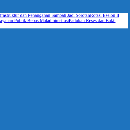
frastruktur dan Penanganan Sampah Jadi Sorotan
Rotasi Eselon II
yanan Publik Bebas Maladministrasi
Padukan Reses dan Bakti