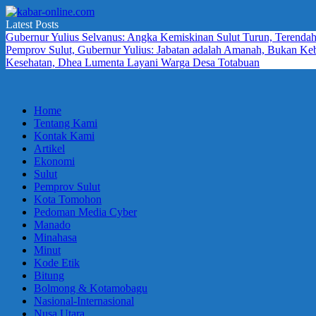
Skip
to
Latest Posts
kabar-
terpercaya
content
Gubernur Yulius Selvanus: Angka Kemiskinan Sulut Turun, Terendah
online.com
dalam
Pemprov Sulut, Gubernur Yulius: Jabatan adalah Amanah, Bukan K
mengabarkan
Kesehatan, Dhea Lumenta Layani Warga Desa Totabuan
Home
Tentang Kami
Kontak Kami
Artikel
Ekonomi
Sulut
Pemprov Sulut
Kota Tomohon
Pedoman Media Cyber
Manado
Minahasa
Minut
Kode Etik
Bitung
Bolmong & Kotamobagu
Nasional-Internasional
Nusa Utara