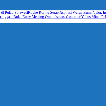
 di Pulau Sulawesi
Royke Roring Serap Aspirasi Warga Bumi Nyiur, In
ebanggaan
Buka Entry Meeting Ombudsman, Gubernur Yulius Minta Pela