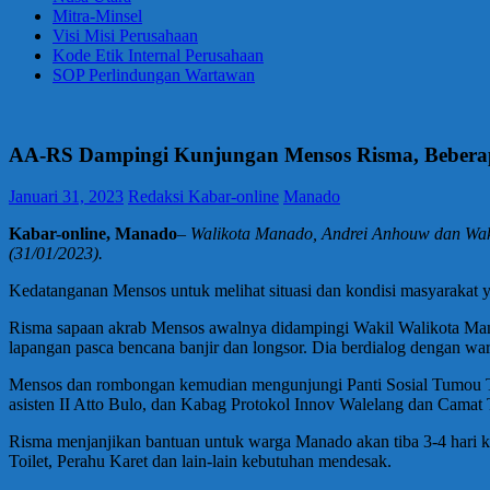
Mitra-Minsel
Visi Misi Perusahaan
Kode Etik Internal Perusahaan
SOP Perlindungan Wartawan
AA-RS Dampingi Kunjungan Mensos Risma, Bebera
Januari 31, 2023
Redaksi Kabar-online
Manado
Kabar-online, Manado
–
Walikota Manado, Andrei Anhouw dan Wakil
(31/01/2023).
Kedatanganan Mensos untuk melihat situasi dan kondisi masyarakat y
Risma sapaan akrab Mensos awalnya didampingi Wakil Walikota Mana
lapangan pasca bencana banjir dan longsor. Dia berdialog dengan w
Mensos dan rombongan kemudian mengunjungi Panti Sosial Tumou To
asisten II Atto Bulo, dan Kabag Protokol Innov Walelang dan Camat 
Risma menjanjikan bantuan untuk warga Manado akan tiba 3-4 hari k
Toilet, Perahu Karet dan lain-lain kebutuhan mendesak.