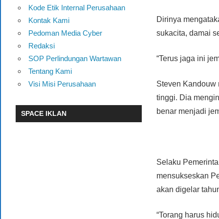
Kode Etik Internal Perusahaan
Dirinya mengataka
Kontak Kami
Pedoman Media Cyber
sukacita, damai se
Redaksi
SOP Perlindungan Wartawan
“Terus jaga ini j
Tentang Kami
Visi Misi Perusahaan
Steven Kandouw m
tinggi. Dia mengin
benar menjadi je
SPACE IKLAN
Selaku Pemerinta
mensukseskan Pem
akan digelar tahu
“Torang harus hid