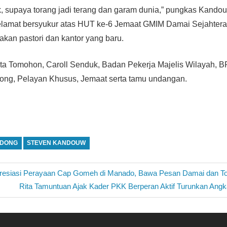
k, supaya torang jadi terang dan garam dunia,” pungkas Kando
lamat bersyukur atas HUT ke-6 Jemaat GMIM Damai Sejahter
kan pastori dan kantor yang baru.
kota Tomohon, Caroll Senduk, Badan Pekerja Majelis Wilayah
ong, Pelayan Khusus, Jemaat serta tamu undangan.
NDONG
STEVEN KANDOUW
esiasi Perayaan Cap Gomeh di Manado, Bawa Pesan Damai dan Tole
Next
Rita Tamuntuan Ajak Kader PKK Berperan Aktif Turunkan Angka 
Post: