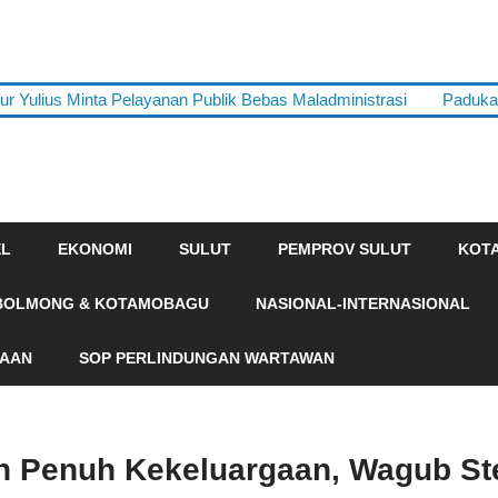
 Yulius Minta Pelayanan Publik Bebas Maladministrasi
Paduka
EL
EKONOMI
SULUT
PEMPROV SULUT
KOT
BOLMONG & KOTAMOBAGU
NASIONAL-INTERNASIONAL
HAAN
SOP PERLINDUNGAN WARTAWAN
n Penuh Kekeluargaan, Wagub St