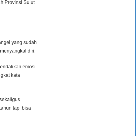
 Provinsi Sulut
angel yang sudah
menyangkal diri.
gendalikan emosi
gkat kata
sekaligus
tahun tapi bisa