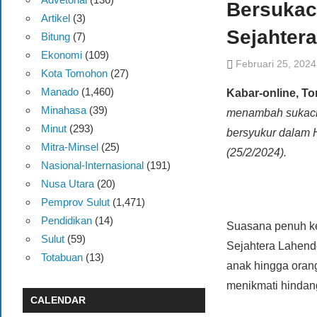
Bersukac
Artikel
(3)
Sejahter
Bitung
(7)
Ekonomi
(109)
Februari 25, 2024
Kota Tomohon
(27)
Manado
(1,460)
Kabar-online, T
Minahasa
(39)
menambah sukaci
Minut
(293)
bersyukur dalam H
Mitra-Minsel
(25)
(25/2/2024).
Nasional-Internasional
(191)
Nusa Utara
(20)
Pemprov Sulut
(1,471)
Pendidikan
(14)
Suasana penuh ke
Sulut
(59)
Sejahtera Lahend
Totabuan
(13)
anak hingga oran
menikmati hindang
CALENDAR