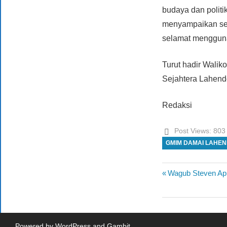
budaya dan politi
menyampaikan se
selamat mengguna
Turut hadir Wali
Sejahtera Lahend
Redaksi
Post Views:
803
GMIM DAMAI LAHE
Previous
Wagub Steven Apr
Navigasi
Post:
pos
Powered by
WordPress
and
Gambit
.