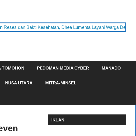
n Reses dan Bakti Kesehatan, Dhea Lumenta Layani Warga Desa T
A TOMOHON
PEDOMAN MEDIA CYBER
MANADO
NUSA UTARA
MITRA-MINSEL
IKLAN
even