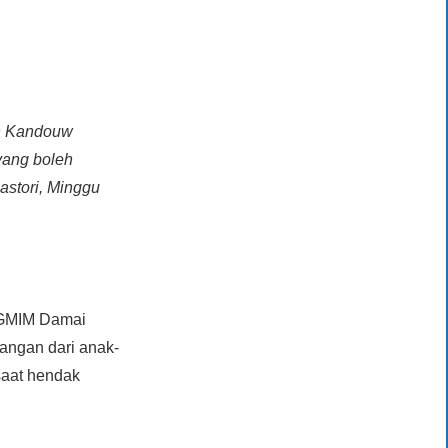
en Kandouw
yang boleh
astori, Minggu
 GMIM Damai
angan dari anak-
saat hendak