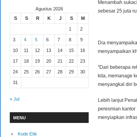
Menambah sukacit
Agustus 2026
sebesar 25 juta ru
S
S
R
K
J
S
M
1
2
3
4
5
6
7
8
9
Dia menyampaikan
10
11
12
13
14
15
16
menyampaikan kho
17
18
19
20
21
22
23
“Dari beberapa r
24
25
26
27
28
29
30
kita, memanage ke
31
menyangkal diri b
« Jul
Lebih lanjut Pen
peresmian kantor 
menyiapkan infras
MENU
Kode Etik