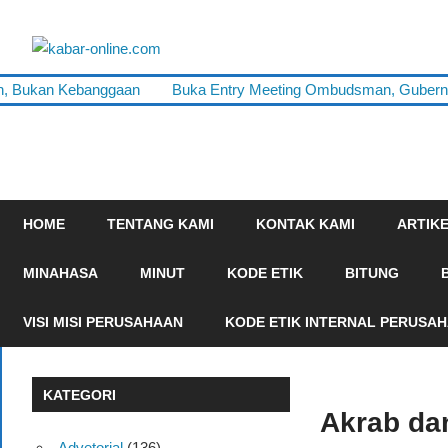
Skip
to
kabar-
content
terpercaya
ah, Bukan Kebanggaan
Buka Entry Meeting Ombudsman, Gubernur
online.com
dalam
mengabarkan
HOME
TENTANG KAMI
KONTAK KAMI
ARTIK
MINAHASA
MINUT
KODE ETIK
BITUNG
VISI MISI PERUSAHAAN
KODE ETIK INTERNAL PERUSA
KATEGORI
Akrab da
Advetorial
(136)