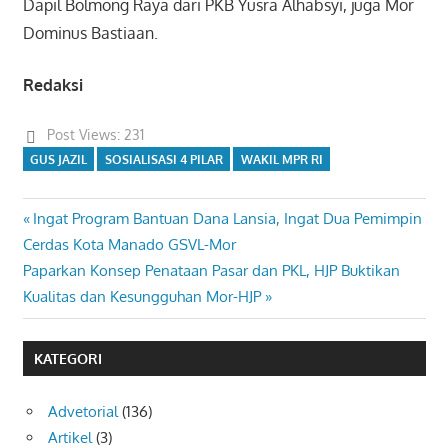
Dapil Bolmong Raya dari PKB Yusra Alhabsyi, juga Mor
Dominus Bastiaan.
Redaksi
Post Views:
231
GUS JAZIL
SOSIALISASI 4 PILAR
WAKIL MPR RI
Previous
Ingat Program Bantuan Dana Lansia, Ingat Dua Pemimpin
Navigasi
Post:
Cerdas Kota Manado GSVL-Mor
pos
Next
Paparkan Konsep Penataan Pasar dan PKL, HJP Buktikan
Post:
Kualitas dan Kesungguhan Mor-HJP
KATEGORI
Advetorial
(136)
Artikel
(3)