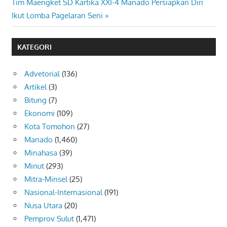
Next
Post:
Tim Maengket SD Kartika XXI-4 Manado Persiapkan Diri
pos
Post:
Ikut Lomba Pagelaran Seni
KATEGORI
Advetorial
(136)
Artikel
(3)
Bitung
(7)
Ekonomi
(109)
Kota Tomohon
(27)
Manado
(1,460)
Minahasa
(39)
Minut
(293)
Mitra-Minsel
(25)
Nasional-Internasional
(191)
Nusa Utara
(20)
Pemprov Sulut
(1,471)