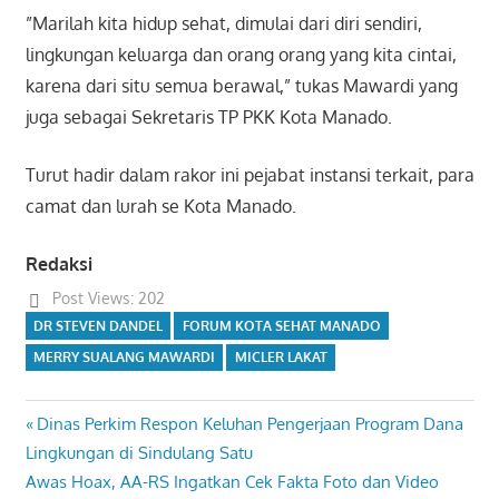
”Marilah kita hidup sehat, dimulai dari diri sendiri,
lingkungan keluarga dan orang orang yang kita cintai,
karena dari situ semua berawal,” tukas Mawardi yang
juga sebagai Sekretaris TP PKK Kota Manado.
Turut hadir dalam rakor ini pejabat instansi terkait, para
camat dan lurah se Kota Manado.
Redaksi
Post Views:
202
DR STEVEN DANDEL
FORUM KOTA SEHAT MANADO
MERRY SUALANG MAWARDI
MICLER LAKAT
Previous
Dinas Perkim Respon Keluhan Pengerjaan Program Dana
Navigasi
Post:
Lingkungan di Sindulang Satu
pos
Next
Awas Hoax, AA-RS Ingatkan Cek Fakta Foto dan Video