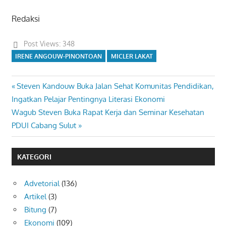
Redaksi
Post Views:
348
IRENE ANGOUW-PINONTOAN
MICLER LAKAT
Previous
Steven Kandouw Buka Jalan Sehat Komunitas Pendidikan,
Navigasi
Post:
Ingatkan Pelajar Pentingnya Literasi Ekonomi
pos
Next
Wagub Steven Buka Rapat Kerja dan Seminar Kesehatan
Post:
PDUI Cabang Sulut
KATEGORI
Advetorial
(136)
Artikel
(3)
Bitung
(7)
Ekonomi
(109)