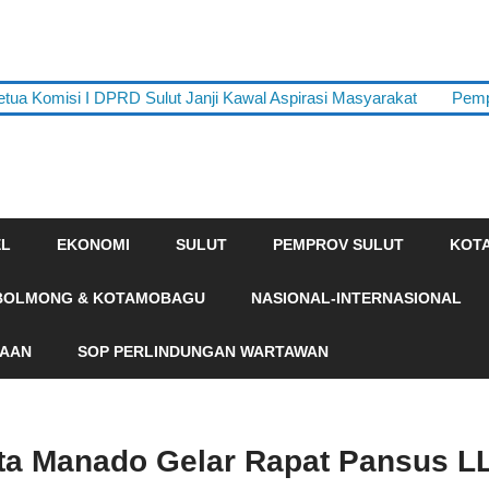
etua Komisi I DPRD Sulut Janji Kawal Aspirasi Masyarakat
Pemp
EL
EKONOMI
SULUT
PEMPROV SULUT
KOT
BOLMONG & KOTAMOBAGU
NASIONAL-INTERNASIONAL
HAAN
SOP PERLINDUNGAN WARTAWAN
a Manado Gelar Rapat Pansus L