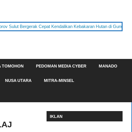
rov Sulut Bergerak Cepat Kendalikan Kebakaran Hutan di Gunung 
A TOMOHON
PEDOMAN MEDIA CYBER
MANADO
NUSA UTARA
MITRA-MINSEL
IKLAN
LAJ