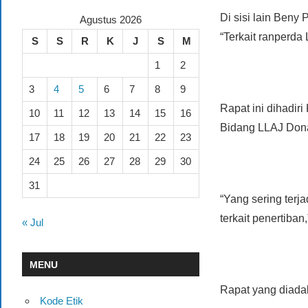
Di sisi lain Beny 
Agustus 2026
“Terkait ranperda 
S
S
R
K
J
S
M
1
2
3
4
5
6
7
8
9
Rapat ini dihadi
10
11
12
13
14
15
16
Bidang LLAJ Dona
17
18
19
20
21
22
23
24
25
26
27
28
29
30
31
“Yang sering terj
terkait penertiban
« Jul
MENU
Rapat yang diada
Kode Etik