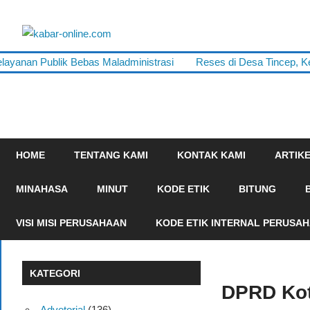
Skip
to
kabar-
content
terpercaya
layanan Publik Bebas Maladministrasi
Reses di Desa Tincep, K
online.com
dalam
mengabarkan
HOME
TENTANG KAMI
KONTAK KAMI
ARTIK
MINAHASA
MINUT
KODE ETIK
BITUNG
VISI MISI PERUSAHAAN
KODE ETIK INTERNAL PERUSA
KATEGORI
DPRD Kot
Advetorial
(136)