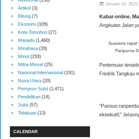
Januari 15, 2021
Artikel
(3)
Bitung
(7)
Kabar-online, M
Ekonomi
(109)
Angkutan Jalan y
Kota Tomohon
(27)
Manado
(1,460)
Suasana rapat 
Minahasa
(39)
Paripurna 
Minut
(293)
Mitra-Minsel
(25)
Pertemuan terseb
Nasional-Internasional
(191)
Fredrik Tangkau 
Nusa Utara
(20)
Pemprov Sulut
(1,471)
Pendidikan
(14)
Sulut
(57)
“Pansus ranperda
Totabuan
(13)
eksekutif,” Jelasn
CALENDAR