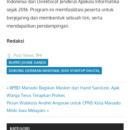
Indonesia dan Direktorat Jenderal Aplikasi Informatika
sejak 2016. Program ini memfasilitasi peserta untuk
berjejaring dan membentuk sebuah tim, serta
mendapatkan pendampingan.
Redaksi
Post Views:
194
BUPATI JOUNE GANDA
DUKUNG GERAKAN NASIONAL 1000 STARTUP DIGITAL
Previous
BPBD Manado Bagikan Masker dan Hand Sanitizer, Ajak
Navigasi
Post:
Warga Terus Terapkan Prokes
pos
Next
Pesan Walikota Andrei Angouw untuk CPNS Kota Manado:
Post:
Miliki Jiwa Melayani
KATEGORI