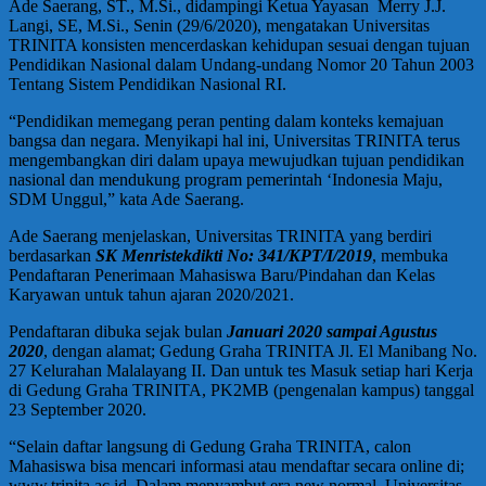
Ade Saerang, ST., M.Si., didampingi Ketua Yayasan
Merry J.J.
Langi, SE, M.Si., Senin (29/6/2020), mengatakan Universitas
TRINITA konsisten mencerdaskan kehidupan sesuai dengan tujuan
Pendidikan Nasional dalam Undang-undang Nomor 20 Tahun 2003
Tentang Sistem Pendidikan Nasional RI.
“Pendidikan memegang peran penting dalam konteks kemajuan
bangsa dan negara. Menyikapi hal ini, Universitas TRINITA terus
mengembangkan diri dalam upaya mewujudkan tujuan pendidikan
nasional dan mendukung program pemerintah ‘Indonesia Maju,
SDM Unggul,” kata Ade Saerang.
Ade Saerang menjelaskan, Universitas TRINITA yang berdiri
berdasarkan
SK Menristekdikti No: 341/KPT/I/2019
, membuka
Pendaftaran Penerimaan Mahasiswa Baru/Pindahan dan Kelas
Karyawan untuk tahun ajaran 2020/2021.
Pendaftaran dibuka sejak bulan
Januari 2020 sampai Agustus
2020
, dengan alamat; Gedung Graha TRINITA Jl. El Manibang No.
27 Kelurahan Malalayang II. Dan untuk tes Masuk setiap hari Kerja
di Gedung Graha TRINITA, PK2MB (pengenalan kampus) tanggal
23 September 2020.
“Selain daftar langsung di Gedung Graha TRINITA, calon
Mahasiswa bisa mencari informasi atau mendaftar secara online di;
www.trinita.ac.id. Dalam menyambut era new normal, Universitas