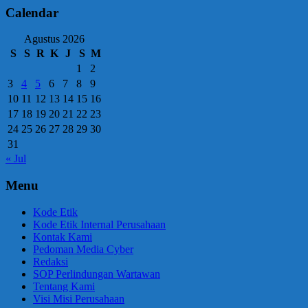
Calendar
Agustus 2026
S
S
R
K
J
S
M
1
2
3
4
5
6
7
8
9
10
11
12
13
14
15
16
17
18
19
20
21
22
23
24
25
26
27
28
29
30
31
« Jul
Menu
Kode Etik
Kode Etik Internal Perusahaan
Kontak Kami
Pedoman Media Cyber
Redaksi
SOP Perlindungan Wartawan
Tentang Kami
Visi Misi Perusahaan