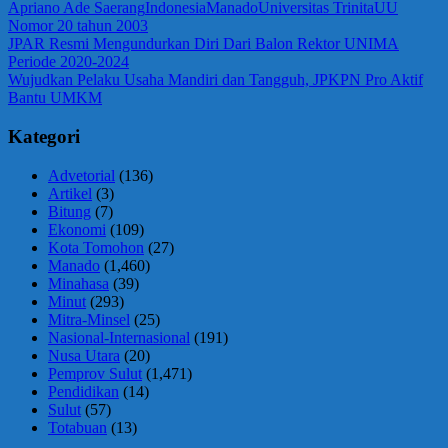
Apriano Ade Saerang
Indonesia
Manado
Universitas Trinita
UU
Nomor 20 tahun 2003
Navigasi
Previous
JPAR Resmi Mengundurkan Diri Dari Balon Rektor UNIMA
Post:
Periode 2020-2024
pos
Next
Wujudkan Pelaku Usaha Mandiri dan Tangguh, JPKPN Pro Aktif
Post:
Bantu UMKM
Kategori
Advetorial
(136)
Artikel
(3)
Bitung
(7)
Ekonomi
(109)
Kota Tomohon
(27)
Manado
(1,460)
Minahasa
(39)
Minut
(293)
Mitra-Minsel
(25)
Nasional-Internasional
(191)
Nusa Utara
(20)
Pemprov Sulut
(1,471)
Pendidikan
(14)
Sulut
(57)
Totabuan
(13)