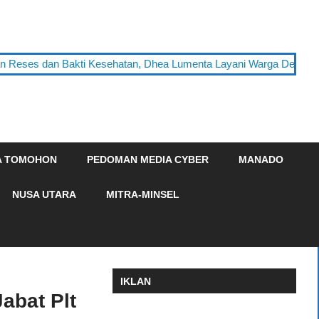
n Reses dan Bakti Kesehatan, Dhea Lumenta Layani Warga Desa T
A TOMOHON
PEDOMAN MEDIA CYBER
MANADO
NUSA UTARA
MITRA-MINSEL
IKLAN
abat Plt