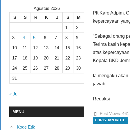
Agustus 2026
Plt Karo Adpim, C
S
S
R
K
J
S
M
kepercayaan yang
1
2
“Sebagai orang p
3
4
5
6
7
8
9
Terima kasih kep
10
11
12
13
14
15
16
atas kepercayaan 
17
18
19
20
21
22
23
Kepala BKD Jemm
24
25
26
27
28
29
30
Ia mengaku akan 
31
jawab.
« Jul
Redaksi
MENU
Post Views:
461
CHRISTIAN IROTH
Kode Etik