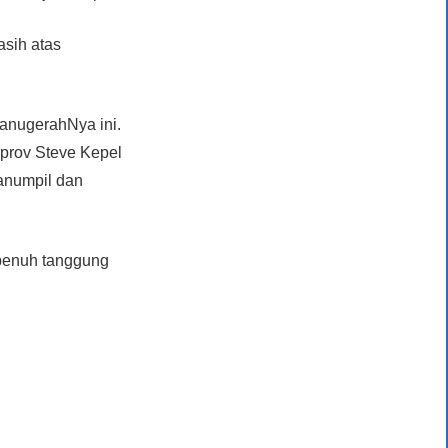
asih atas
anugerahNya ini.
prov Steve Kepel
Manumpil dan
penuh tanggung