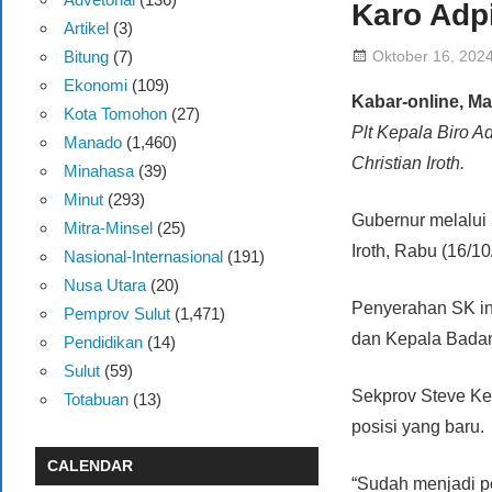
Karo Adp
Artikel
(3)
Oktober 16, 202
Bitung
(7)
Ekonomi
(109)
Kabar-online, M
Kota Tomohon
(27)
Plt Kepala Biro A
Manado
(1,460)
Christian Iroth.
Minahasa
(39)
Minut
(293)
Gubernur melalui
Mitra-Minsel
(25)
Iroth, Rabu (16/10
Nasional-Internasional
(191)
Nusa Utara
(20)
Penyerahan SK ini
Pemprov Sulut
(1,471)
dan Kepala Bada
Pendidikan
(14)
Sulut
(59)
Sekprov Steve Ke
Totabuan
(13)
posisi yang baru.
CALENDAR
“Sudah menjadi pe