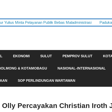
 Yulius Minta Pelayanan Publik Bebas Maladministrasi
Paduka
EL
EKONOMI
SULUT
PEMPROV SULUT
KOT
BOLMONG & KOTAMOBAGU
NASIONAL-INTERNASIONAL
HAAN
SOP PERLINDUNGAN WARTAWAN
Olly Percayakan Christian Iroth J