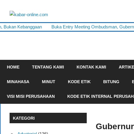
Skip
to
kabar-
content
terpercaya
ah, Bukan Kebanggaan
Buka Entry Meeting Ombudsman, Gubernur
online.com
dalam
mengabarkan
HOME
TENTANG KAMI
KONTAK KAMI
ARTIK
MINAHASA
MINUT
KODE ETIK
BITUNG
VISI MISI PERUSAHAAN
KODE ETIK INTERNAL PERUSA
KATEGORI
Gubernur 
Advetorial
(136)