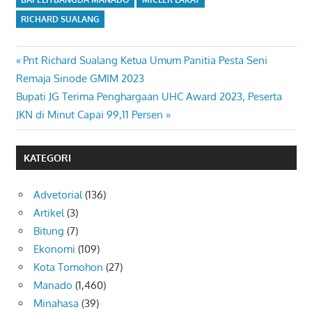
RICHARD SUALANG
Previous
Pnt Richard Sualang Ketua Umum Panitia Pesta Seni
Navigasi
Post:
Remaja Sinode GMIM 2023
pos
Next
Bupati JG Terima Penghargaan UHC Award 2023, Peserta
Post:
JKN di Minut Capai 99,11 Persen
KATEGORI
Advetorial
(136)
Artikel
(3)
Bitung
(7)
Ekonomi
(109)
Kota Tomohon
(27)
Manado
(1,460)
Minahasa
(39)