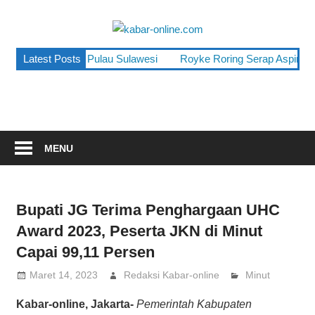
Skip
to
kabar-
content
terpercaya
un, Terendah di Pulau Sulawesi
Latest Posts
Royke Roring Serap Aspirasi Wa
online.co
dalam
mengabarkan
MENU
Bupati JG Terima Penghargaan UHC
Award 2023, Peserta JKN di Minut
Capai 99,11 Persen
Maret 14, 2023
Redaksi Kabar-online
Minut
Kabar-online, Jakarta-
Pemerintah Kabupaten