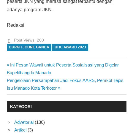
peserta JKN yang merasa sangat terbantu dengan
adanya program JKN.
Redaksi
Post Views:
200
BUPATI JOUNE GANDA
UHC AWARD 2023
Previous
Ini Pesan Wawali untuk Peserta Sosialisasi yang Digelar
Navigasi
Post:
Bapelitbangda Manado
pos
Next
Pengelolaan Persampahan Jadi Fokus AARS, Pemkot Tepis
Post:
Isu Manado Kota Terkotor
KATEGORI
Advetorial
(136)
Artikel
(3)