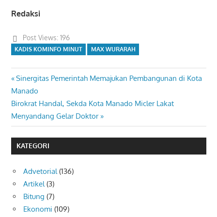
Redaksi
Post Views:
196
KADIS KOMINFO MINUT
MAX WURARAH
Previous
Sinergitas Pemerintah Memajukan Pembangunan di Kota
Navigasi
Post:
Manado
pos
Next
Birokrat Handal, Sekda Kota Manado Micler Lakat
Post:
Menyandang Gelar Doktor
KATEGORI
Advetorial
(136)
Artikel
(3)
Bitung
(7)
Ekonomi
(109)